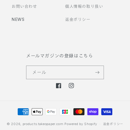
お問い合わせ
個人情報の取り扱い
NEWS
返金ポリシー
メールマガジンの登録はこちら
メール
F
I
a
n
c
s
決
e
t
b
a
済
o
g
方
© 2026,
products.takeopaper.com
Powered by Shopify
返金ポリシー
o
r