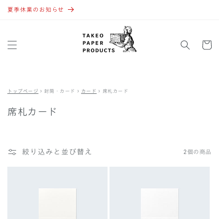
コンテ
ンツに
夏季休業のお知らせ
進む
カ
ー
ト
トップページ
›
封筒・カード
›
カード
›
席札カード
席札カード
絞り込みと並び替え
2個の商品