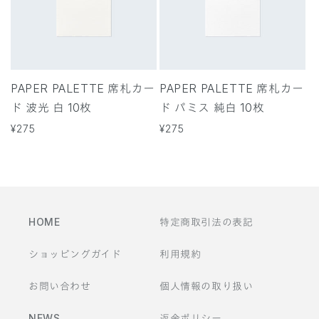
PAPER PALETTE 席札カー
PAPER PALETTE 席札カー
ド 波光 白 10枚
ド パミス 純白 10枚
通
¥275
通
¥275
常
常
価
価
格
格
HOME
特定商取引法の表記
ショッピングガイド
利用規約
お問い合わせ
個人情報の取り扱い
NEWS
返金ポリシー