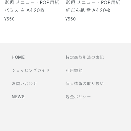
彩現 メニュー・POP用紙
彩現 メニュー・POP用紙
パミス 白 A4 20枚
新だん紙 雪 A4 20枚
通
¥550
通
¥550
常
常
価
価
格
格
HOME
特定商取引法の表記
ショッピングガイド
利用規約
お問い合わせ
個人情報の取り扱い
NEWS
返金ポリシー