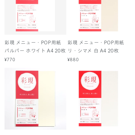
彩現 メニュー・POP用紙
彩現 メニュー・POP用紙
パルパー ホワイト A4 20枚
リ・シマメ 白 A4 20枚
通
¥770
通
¥880
常
常
価
価
格
格