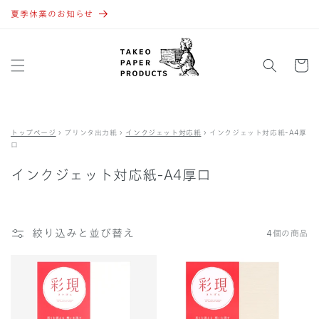
コンテ
ンツに
夏季休業のお知らせ
進む
カ
ー
ト
トップページ
›
プリンタ出力紙
›
インクジェット対応紙
›
インクジェット対応紙-A4厚
口
インクジェット対応紙-A4厚口
絞り込みと並び替え
4個の商品