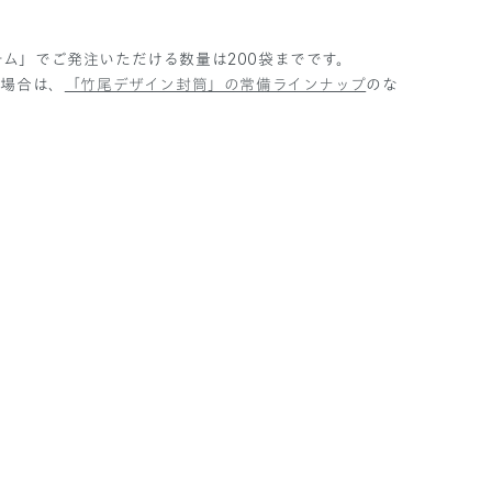
ム」でご発注いただける数量は200袋までです。
の場合は、
「竹尾デザイン封筒」の常備ラインナップ
のな
）