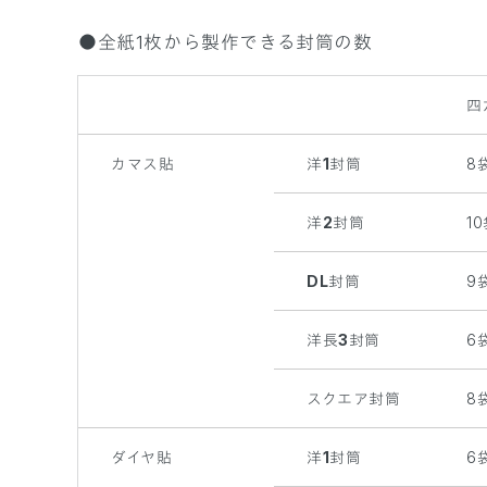
●全紙1枚から製作できる封筒の数
四
カマス貼
洋1封筒
8
洋2封筒
1
DL封筒
9
洋長3封筒
6
スクエア封筒
8
ダイヤ貼
洋1封筒
6