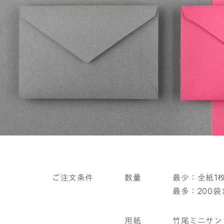
ご注文条件
数量
最少：全紙1
最多：200袋
用紙
竹尾ミニサン