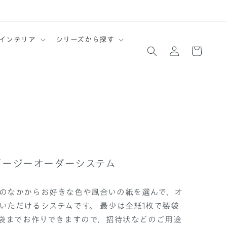
ロ
カ
インテリア
シリーズから探す
グ
ー
イ
ト
ン
イージーオーダーシステム
のなかからお好きな色や風合いの紙を選んで、オ
いただけるシステムです。 最少は全紙1枚で製袋
0袋までお作りできますので、招待状などのご用途