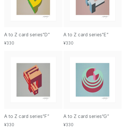
A to Z card series“D”
A to Z card series“E”
通
¥330
通
¥330
常
常
価
価
格
格
A to Z card series“F”
A to Z card series“G”
通
¥330
通
¥330