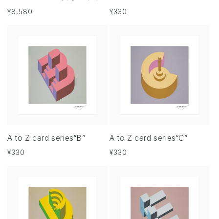
通
¥8,580
通
¥330
常
常
価
価
格
格
A to Z card series“B”
A to Z card series“C”
通
¥330
通
¥330
常
常
価
価
格
格