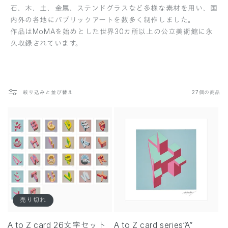
石、木、土、金属、ステンドグラスなど多様な素材を用い、国
内外の各地にパブリックアートを数多く制作しました。
作品はMoMAを始めとした世界30カ所以上の公立美術館に永
久収録されています。
絞り込みと並び替え
27個の商品
売り切れ
A to Z card 26文字セット
A to Z card series“A”