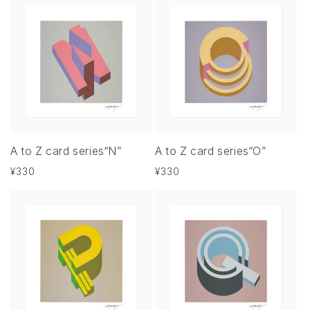
価
価
格
格
A to Z card series“N”
A to Z card series“O”
通
¥330
通
¥330
常
常
価
価
格
格