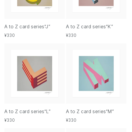
A to Z card series“J”
A to Z card series“K”
通
¥330
通
¥330
常
常
価
価
格
格
A to Z card series“L”
A to Z card series“M”
通
¥330
通
¥330
常
常