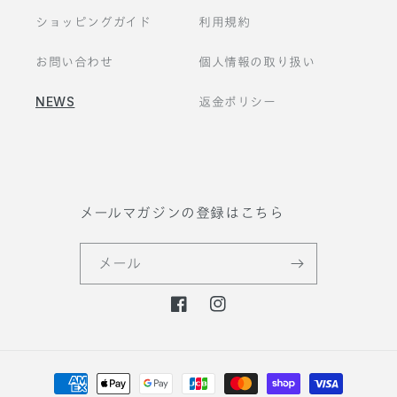
ショッピングガイド
利用規約
お問い合わせ
個人情報の取り扱い
NEWS
返金ポリシー
メールマガジンの登録はこちら
メール
F
I
a
n
c
s
決
e
t
b
a
済