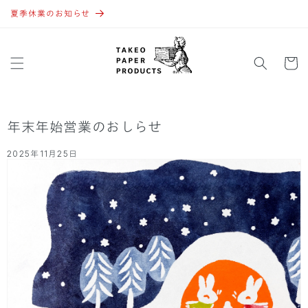
コンテ
ンツに
夏季休業のお知らせ
進む
カ
ー
ト
年末年始営業のおしらせ
2025年11月25日