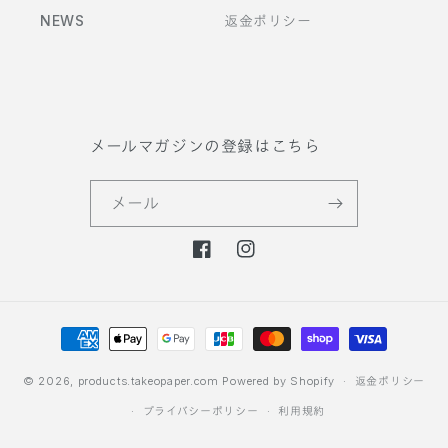
NEWS
返金ポリシー
メールマガジンの登録はこちら
メール
F
I
a
n
c
s
決
e
t
b
a
済
o
g
方
© 2026,
products.takeopaper.com
Powered by Shopify
返金ポリシー
o
r
法
プライバシーポリシー
利用規約
k
a
m