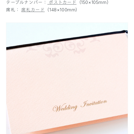
テーブルナンバー：
ポストカード
（150×105mm）
席札：
席札カード
（148×100mm）