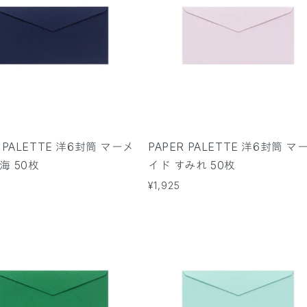
R PALETTE 洋6封筒 マーメ
PAPER PALETTE 洋6封筒 マ
海 50枚
イド すみれ 50枚
通
¥1,925
常
価
格