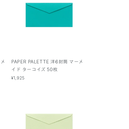
ーメ
PAPER PALETTE 洋6封筒 マーメ
イド ターコイズ 50枚
通
¥1,925
常
価
格