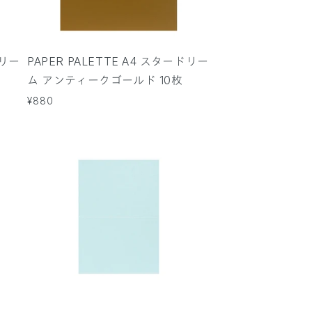
ドリー
PAPER PALETTE A4 スタードリー
ム アンティークゴールド 10枚
通
¥880
常
価
格