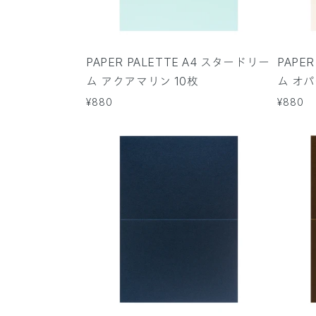
PAPER PALETTE A4 スタードリー
PAPE
ム アクアマリン 10枚
ム オパ
通
¥880
通
¥880
常
常
価
価
格
格