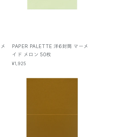
ーメ
PAPER PALETTE 洋6封筒 マーメ
イド メロン 50枚
通
¥1,925
常
価
格