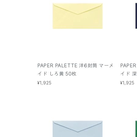
PAPER PALETTE 洋6封筒 マーメ
PAPE
イド しろ黄 50枚
イド 深
通
¥1,925
通
¥1,925
常
常
価
価
格
格