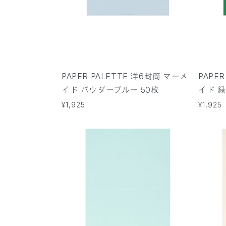
PAPER PALETTE 洋6封筒 マーメ
PAPE
イド パウダーブルー 50枚
イド 緑
通
¥1,925
通
¥1,925
常
常
価
価
格
格