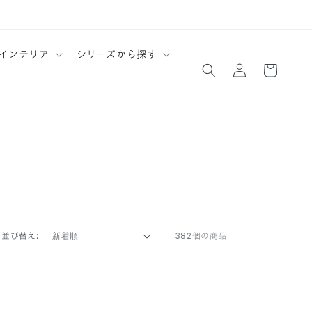
ロ
カ
インテリア
シリーズから探す
グ
ー
イ
ト
ン
並び替え:
382個の商品