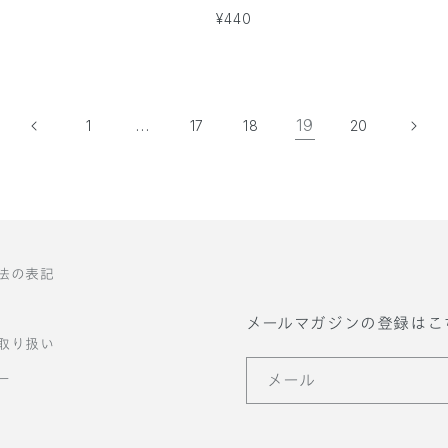
通
¥440
常
価
格
…
19
1
17
18
20
法の表記
メールマガジンの登録はこ
取り扱い
ー
メール