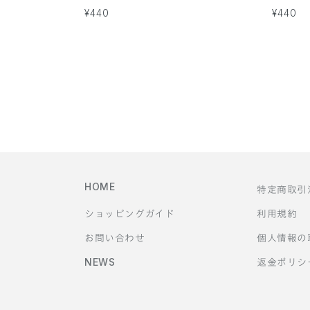
通
¥440
通
¥440
常
常
価
価
格
格
HOME
特定商取引
ショッピングガイド
利用規約
お問い合わせ
個人情報の
NEWS
返金ポリシ