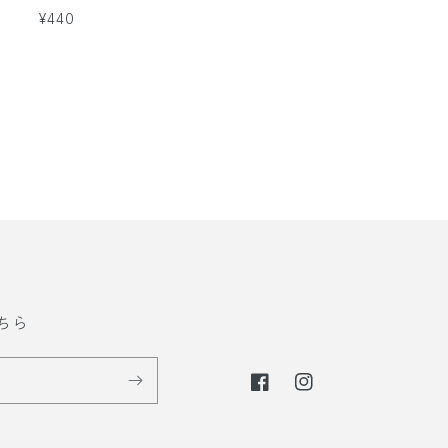
通
¥440
常
価
格
ちら
F
I
a
n
c
s