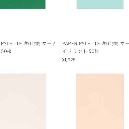
R PALETTE 洋6封筒 マーメ
PAPER PALETTE 洋6封筒 マ
 50枚
イド ミント 50枚
通
¥1,925
常
価
格