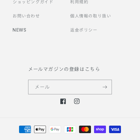
ショッピングガイド
利用規約
お問い合わせ
個人情報の取り扱い
NEWS
返金ポリシー
メールマガジンの登録はこちら
メール
F
I
a
n
c
s
決
e
t
b
a
済