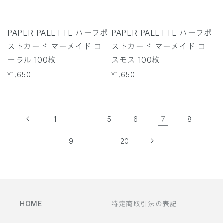
PAPER PALETTE ハーフポ
PAPER PALETTE ハーフポ
ストカード マーメイド コ
ストカード マーメイド コ
ーラル 100枚
スモス 100枚
通
¥1,650
通
¥1,650
常
常
価
価
格
格
…
7
1
5
6
8
…
9
20
HOME
特定商取引法の表記