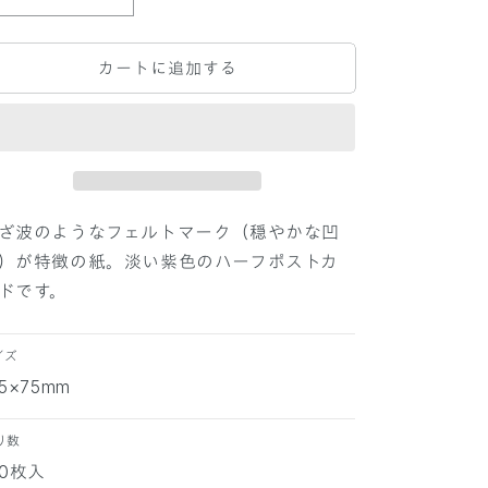
P
P
A
A
P
P
カートに追加する
E
E
R
R
P
P
A
A
L
L
E
E
T
T
T
T
ざ波のようなフェルトマーク（穏やかな凹
E
E
）が特徴の紙。淡い紫色のハーフポストカ
ハ
ハ
ドです。
ー
ー
フ
フ
ポ
ポ
イズ
ス
ス
05×75mm
ト
ト
カ
カ
り数
ー
ー
00枚入
ド
ド