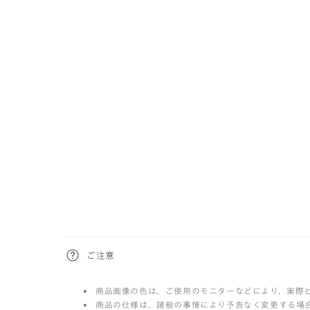
折
ご注意
り
商品画像の色は、ご使用のモニターなどにより、実際
た
商品の仕様は、諸般の事情により予告なく変更する場