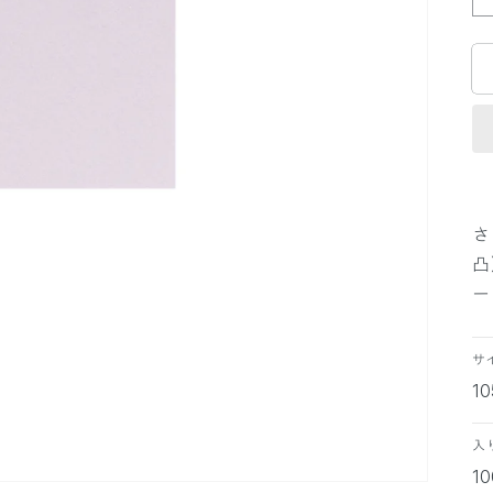
さ
凸
ー
サ
1
入
1