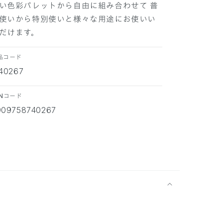
い色彩パレットから自由に組み合わせて 普
使いから特別使いと様々な用途にお使いい
だけます。
品コード
40267
ANコード
909758740267