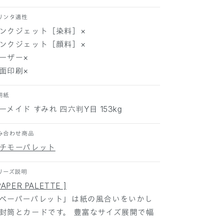
マ
マ
リンタ適性
ー
ー
ンクジェット［染料］×
メ
メ
ンクジェット［顔料］×
イ
イ
ーザー×
ド
ド
す
す
面印刷×
み
み
れ
れ
用紙
1
1
ーメイド すみれ 四六判Y目 153kg
0
0
0
0
み合わせ商品
枚
枚
チモーパレット
の
の
数
数
量
量
リーズ説明
を
を
PAPER PALETTE ]
減
増
ペーパーパレット」は紙の風合いをいかし
ら
や
封筒とカードです。 豊富なサイズ展開で幅
す
す