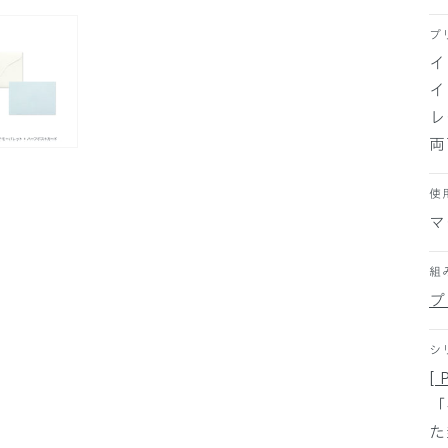
プ
イ
イ
レ
両
使
マ
組
プ
シ
[ 
「
た