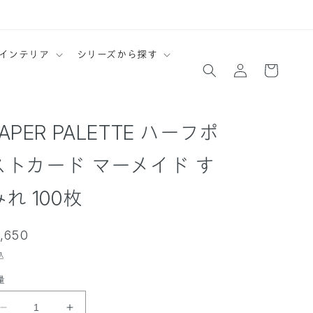
ロ
カ
インテリア
シリーズから探す
グ
ー
イ
ト
ン
APER PALETTE ハーフポ
ストカード マーメイド す
みれ 100枚
通
1,650
常
込
価
量
格