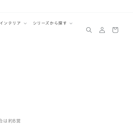
ロ
カ
インテリア
シリーズから探す
グ
ー
イ
ト
ン
合は約8営