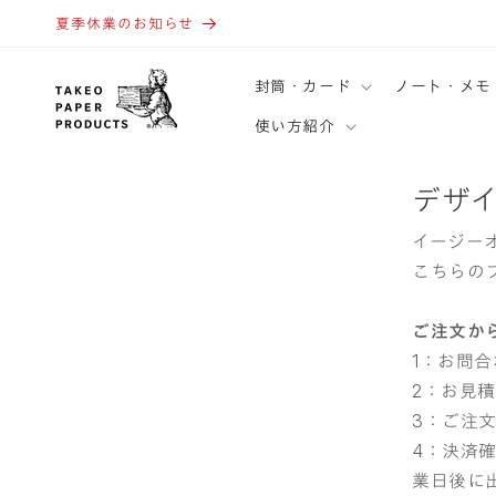
コンテ
ンツに
夏季休業のお知らせ
進む
封筒・カード
ノート・メモ
使い方紹介
デザイ
イージー
こちらの
ご注文か
1：お問
2：お見
3：ご注
4：決済確
業日後に