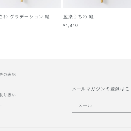
ちわ グラデーション 縦
藍染うちわ 縦
通
¥4,840
常
価
格
法の表記
メールマガジンの登録はこ
取り扱い
ー
メール