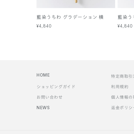
藍染うちわ グラデーション 横
藍染う
通
¥4,840
通
¥4,840
常
常
価
価
格
格
HOME
特定商取引
ショッピングガイド
利用規約
お問い合わせ
個人情報の
NEWS
返金ポリシ