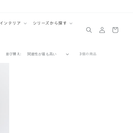
ロ
カ
インテリア
シリーズから探す
グ
ー
イ
ト
ン
並び替え:
3個の商品