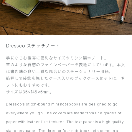
Dressco ステッチノート
手になじむ携帯に便利なサイズのミシン製本ノート。
革のような質感のファインペーパーを表紙にしています。本文
は書き味の良い上質な風合いのステーショナリー用紙。
箔押しで装飾を施したケース入りのブックケースセットは、ギ
フトにもおすすめです。
サイズは85×145×5mm。
Dressco’s stitch-bound mini notebooks are designed to go
everywhere you go. The covers are made from ﬁne grades of
paper with leather-like textures. The text paper is a high quality
stationery paper. The three or four notebook sets come in a