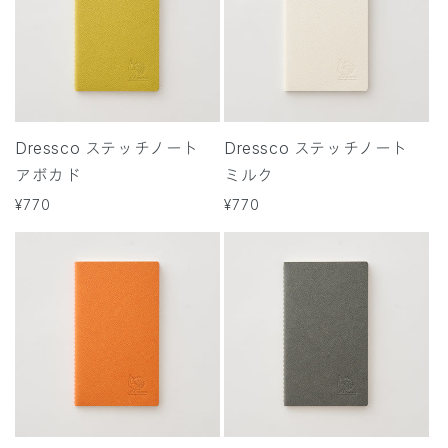
Dressco ステッチノート
Dressco ステッチノート
アボカド
ミルク
通
¥770
通
¥770
常
常
価
価
格
格