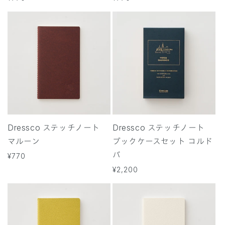
常
常
価
価
格
格
Dressco ステッチノート
Dressco ステッチノート
マルーン
ブックケースセット コルド
バ
通
¥770
常
通
¥2,200
価
常
格
価
格