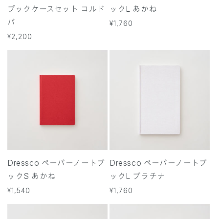
ブックケースセット コルド
ックL あかね
バ
通
¥1,760
常
通
¥2,200
価
常
格
価
格
Dressco ペーパーノートブ
Dressco ペーパーノートブ
ックS あかね
ックL プラチナ
通
¥1,540
通
¥1,760
常
常
価
価