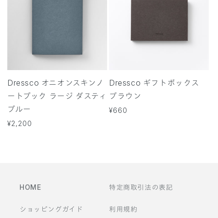
Dressco オニオンスキンノ
Dressco ギフトボックス
ートブック ラージ ダスティ
ブラウン
ブルー
通
¥660
常
通
¥2,200
価
常
格
価
格
HOME
特定商取引法の表記
ショッピングガイド
利用規約