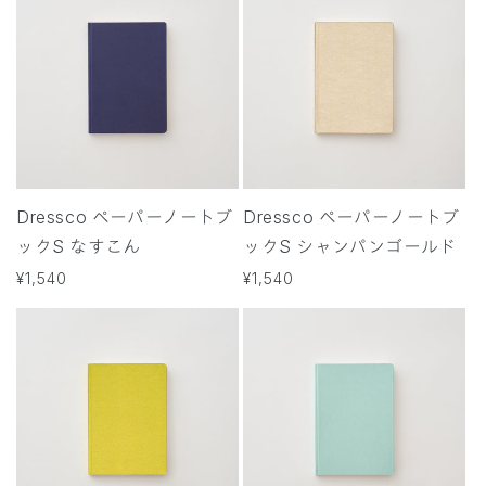
格
格
Dressco ペーパーノートブ
Dressco ペーパーノートブ
ックS なすこん
ックS シャンパンゴールド
通
¥1,540
通
¥1,540
常
常
価
価
格
格