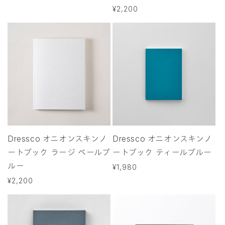
常
通
¥2,200
価
常
格
価
格
Dressco オニオンスキンノ
Dressco オニオンスキンノ
ートブック ラージ ペールブ
ートブック ティールブルー
ルー
通
¥1,980
常
通
¥2,200
価
常
格
価
格