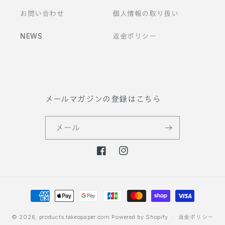
お問い合わせ
個人情報の取り扱い
NEWS
返金ポリシー
メールマガジンの登録はこちら
メール
F
I
a
n
c
s
決
e
t
b
a
済
o
g
方
© 2026,
products.takeopaper.com
Powered by Shopify
返金ポリシー