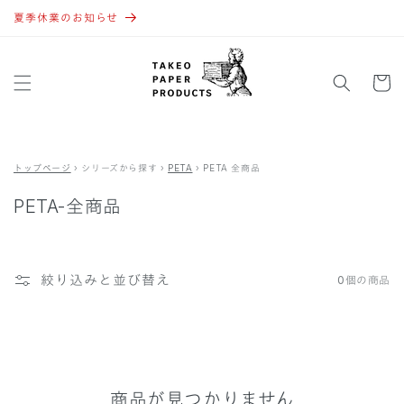
コンテ
ンツに
夏季休業のお知らせ
進む
カ
ー
ト
トップページ
›
シリーズから探す
›
PETA
›
PETA 全商品
PETA-全商品
絞り込みと並び替え
0個の商品
商品が見つかりません