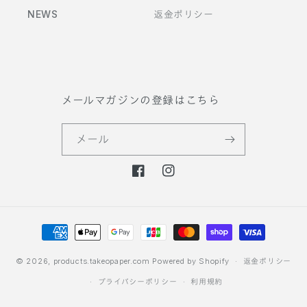
NEWS
返金ポリシー
メールマガジンの登録はこちら
メール
F
I
a
n
c
s
決
e
t
b
a
済
o
g
方
© 2026,
products.takeopaper.com
Powered by Shopify
返金ポリシー
o
r
法
プライバシーポリシー
利用規約
k
a
m