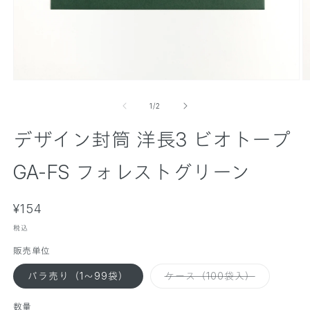
モ
ー
の
1
/
2
ダ
ル
デザイン封筒 洋長3 ビオトープ
で
メ
デ
GA-FS フォレストグリーン
ィ
ア
(
(
通
1
¥154
2
)
)
常
を
税込
価
開
販売単位
く
格
バ
バラ売り（1～99袋）
ケース（100袋入）
リ
エ
ー
数量