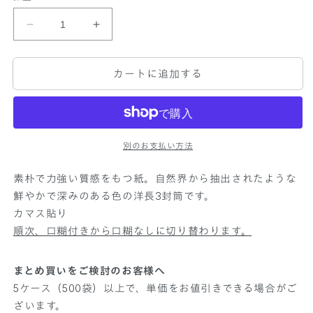
シ
ョ
ン
デ
デ
は
売
ザ
ザ
り
切
イ
イ
れ
カートに追加する
ン
ン
て
い
封
封
る
か
筒
筒
販
洋
洋
売
で
別のお支払い方法
長
長
き
ま
3
3
せ
素朴で力強い質感をもつ紙。自然界から抽出されたような
ビ
ビ
ん
鮮やかで深みのある色の洋長3封筒です。
オ
オ
カマス貼り
ト
ト
ー
ー
順次、口糊付きから口糊なしに切り替わります。
プ
プ
G
G
まとめ買いをご検討のお客様へ
A
A
5ケース（500袋）以上で、単価をお値引きできる場合がご
-
-
ざいます。
F
F