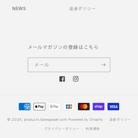
NEWS
返金ポリシー
メールマガジンの登録はこちら
メール
F
I
a
n
c
s
決
e
t
b
a
済
o
g
方
© 2026,
products.takeopaper.com
Powered by Shopify
返金ポリシー
o
r
法
プライバシーポリシー
利用規約
k
a