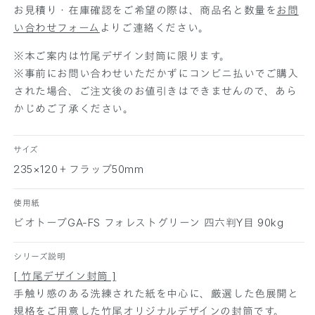
S
S
お見積り・在庫確認をご希望の際は、商品名と数量を
お問
フ
フ
い合わせフォーム
よりご連絡ください。
ォ
ォ
※本ご案内は竹尾デザイン封筒に限ります。
レ
レ
※事前にお問い合わせいただかずにコンビニ払いでご購入
ス
ス
された場合、ご注文後のお値引きはできませんので、あら
ト
ト
かじめご了承ください。
グ
グ
リ
リ
ー
ー
サイズ
ン
ン
235×120＋フラップ50mm
の
の
数
数
使用紙
量
量
ビオトープGA-FS フォレストグリーン 四六判Y目 90kg
を
を
減
増
シリーズ説明
ら
や
[ 竹尾デザイン封筒 ]
す
す
手触り感のある洗練された紙を中心に、厳選した色展開と
規格をご用意した竹尾オリジナルデザインの封筒です。