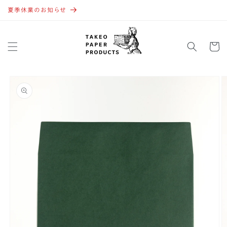
コンテ
ンツに
夏季休業のお知らせ
進む
カ
ー
ト
商品情
報にス
キップ