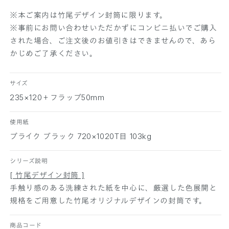
の
の
数
数
※本ご案内は竹尾デザイン封筒に限ります。
量
量
※事前にお問い合わせいただかずにコンビニ払いでご購入
を
を
された場合、ご注文後のお値引きはできませんので、あら
減
増
かじめご了承ください。
ら
や
す
す
サイズ
235×120＋フラップ50mm
使用紙
プライク ブラック 720×1020T目 103kg
シリーズ説明
[ 竹尾デザイン封筒 ]
手触り感のある洗練された紙を中心に、厳選した色展開と
規格をご用意した竹尾オリジナルデザインの封筒です。
商品コード