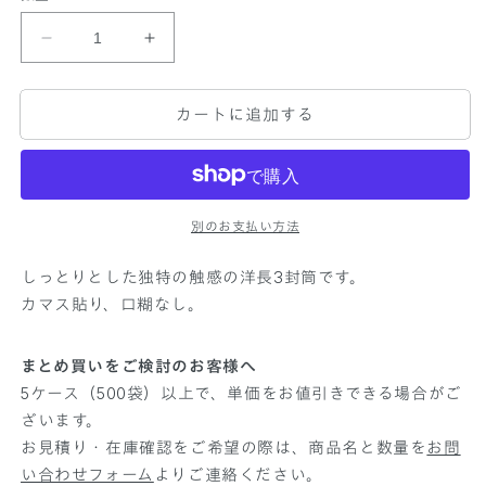
デ
デ
ザ
ザ
イ
イ
カートに追加する
ン
ン
封
封
筒
筒
洋
洋
別のお支払い方法
長
長
3
3
しっとりとした独特の触感の洋長3封筒です。
プ
プ
カマス貼り、口糊なし。
ラ
ラ
イ
イ
ク
ク
まとめ買いをご検討のお客様へ
ブ
ブ
5ケース（500袋）以上で、単価をお値引きできる場合がご
ラ
ラ
ざいます。
ッ
ッ
お見積り・在庫確認をご希望の際は、商品名と数量を
お問
ク
ク
い合わせフォーム
よりご連絡ください。