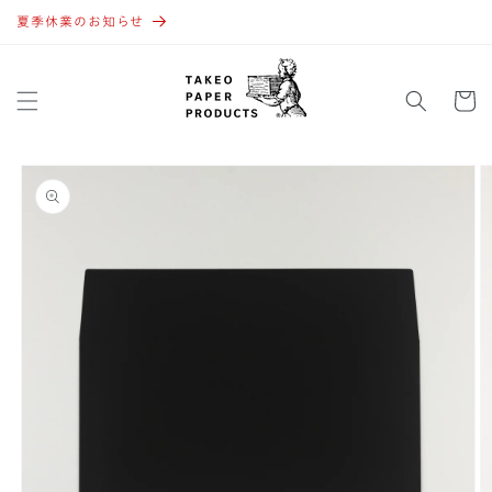
コンテ
ンツに
夏季休業のお知らせ
進む
カ
ー
ト
商品情
報にス
キップ