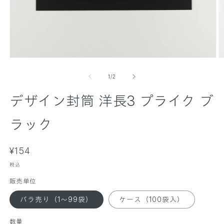
モ
ー
の
1
/
2
ダ
ル
デザイン封筒 洋長3 プライク ブ
で
メ
デ
ラック
ィ
ア
(
(
通
1
¥154
2
)
)
常
を
税込
価
開
販売単位
く
格
バラ売り（1～99袋）
ケース（100袋入）
数量