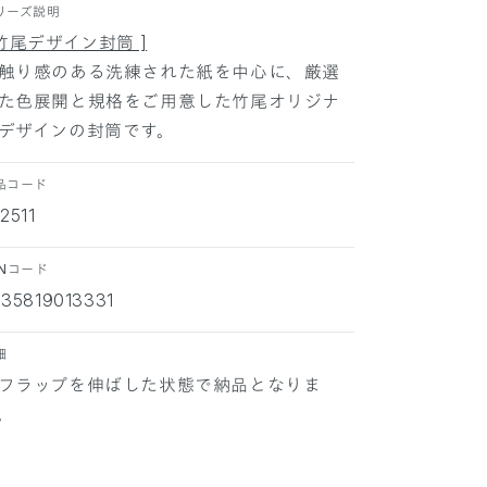
リーズ説明
 竹尾デザイン封筒 ]
触り感のある洗練された紙を中心に、厳選
た色展開と規格をご用意した竹尾オリジナ
デザインの封筒です。
品コード
2511
ANコード
535819013331
細
フラップを伸ばした状態で納品となりま
。