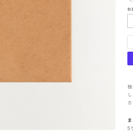
数
独
し
カ
ま
5