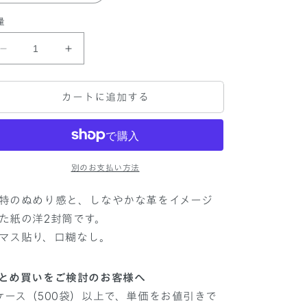
量
デ
デ
ザ
ザ
イ
イ
カートに追加する
ン
ン
封
封
筒
筒
洋
洋
2
2
別のお支払い方法
コ
コ
特のぬめり感と、しなやかな革をイメージ
ル
ル
ド
ド
た紙の洋2封筒です。
バ
バ
マス貼り、口糊なし。
ビ
ビ
ス
ス
とめ買いをご検討のお客様へ
タ
タ
ケース（500袋）以上で、単価をお値引きで
ー
ー