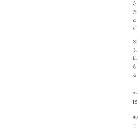
き
お
と
だ
※
※
払
き
さ
サ
1
使
コ