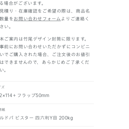
る場合がございます。
の
の
見積り・在庫確認をご希望の際は、商品名
数
数
量
量
数量を
お問い合わせフォーム
よりご連絡く
を
を
さい。
減
増
ら
や
本ご案内は竹尾デザイン封筒に限ります。
す
す
事前にお問い合わせいただかずにコンビニ
いでご購入された場合、ご注文後のお値引
はできませんので、あらかじめご了承くだ
い。
イズ
62×114＋フラップ50mm
用紙
ルドバ ビスター 四六判Y目 200kg