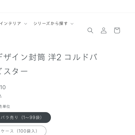
ロ
カ
インテリア
シリーズから探す
グ
ー
イ
ト
ン
デザイン封筒 洋2 コルドバ
ビスター
通
110
常
込
価
売単位
格
バラ売り（1～99袋）
ケース（100袋入）