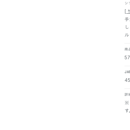
シ
[
手
し
ル
商
57
J
4
詳
※
す