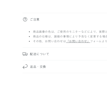
折
ご注意
り
商品画像の色は、ご使用のモニターなどにより、実際
た
商品の仕様は、諸般の事情により予告なく変更する場
その他、お問い合わせは
「お問い合わせ」
フォームよ
た
み
配送について
可
返品・交換
能
な
コ
ン