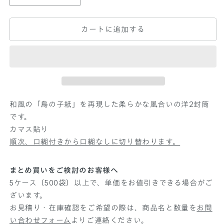
ザ
ザ
イ
イ
カートに追加する
ン
ン
封
封
筒
筒
洋
洋
2
2
新
新
和風の「鳥の子紙」を再現した柔らかな風合いの洋2封筒
鳥
鳥
です。
の
の
カマス貼り
子
子
白
白
順次、口糊付きから口糊なしに切り替わります。
の
の
数
数
まとめ買いをご検討のお客様へ
量
量
5ケース（500袋）以上で、単価をお値引きできる場合がご
を
を
ざいます。
減
増
お見積り・在庫確認をご希望の際は、商品名と数量を
お問
ら
や
い合わせフォーム
よりご連絡ください。