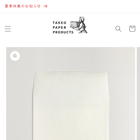
コンテ
ンツに
夏季休業のお知らせ
進む
カ
ー
ト
商品情
報にス
キップ