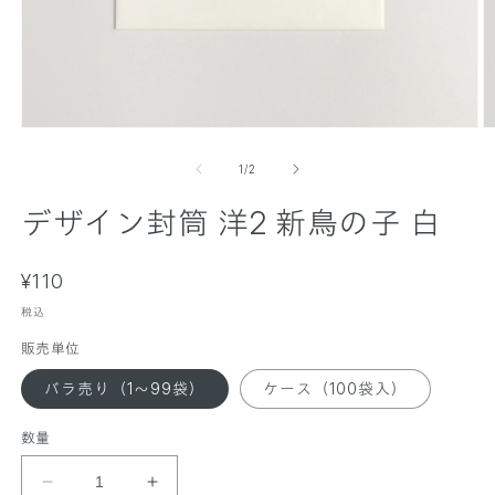
モ
ー
の
1
/
2
ダ
ル
デザイン封筒 洋2 新鳥の子 白
で
メ
デ
ィ
通
¥110
ア
常
(
税込
(
1
価
2
)
)
販売単位
格
を
開
バラ売り（1～99袋）
ケース（100袋入）
く
数量
デ
デ