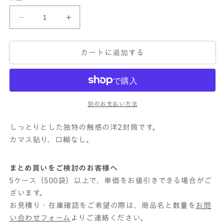
デ
デ
ザ
ザ
イ
イ
カートに追加する
ン
ン
封
封
筒
筒
洋
洋
2
2
別のお支払い方法
プ
プ
しっとりとした独特の触感の洋2封筒です。
ラ
ラ
カマス貼り、口糊なし。
イ
イ
ク
ク
ブ
ブ
まとめ買いをご検討のお客様へ
ラ
ラ
5ケース（500袋）以上で、単価をお値引きできる場合がご
ッ
ッ
ざいます。
ク
ク
お見積り・在庫確認をご希望の際は、商品名と数量を
お問
の
の
い合わせフォーム
よりご連絡ください。