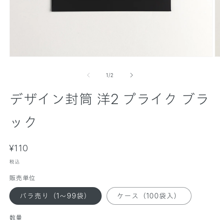
モ
ー
の
1
/
2
ダ
ル
デザイン封筒 洋2 プライク ブラ
で
メ
デ
ック
ィ
ア
(
(
通
1
¥110
2
)
)
常
を
税込
価
開
販売単位
く
格
バラ売り（1～99袋）
ケース（100袋入）
数量