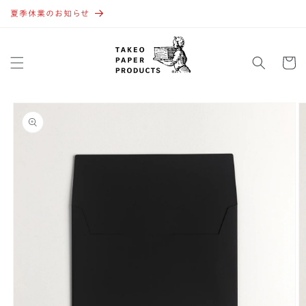
コンテ
ンツに
夏季休業のお知らせ
進む
カ
ー
ト
商品情
報にス
キップ