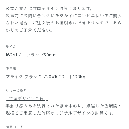
数
数
量
量
※本ご案内は竹尾デザイン封筒に限ります。
を
を
※事前にお問い合わせいただかずにコンビニ払いでご購入
減
増
された場合、ご注文後のお値引きはできませんので、あら
ら
や
かじめご了承ください。
す
す
サイズ
162×114＋フラップ50mm
使用紙
プライク ブラック 720×1020T目 103kg
シリーズ説明
[ 竹尾デザイン封筒 ]
手触り感のある洗練された紙を中心に、厳選した色展開と
規格をご用意した竹尾オリジナルデザインの封筒です。
商品コード