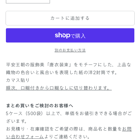
は
売
ザ
ザ
り
切
イ
イ
れ
カートに追加する
ン
ン
て
い
封
封
る
か
筒
筒
販
洋
洋
売
で
2
2
別のお支払い方法
き
ま
み
み
せ
平安王朝の服飾美「唐衣装束」をモチーフにした、上品な
や
や
ん
織物の色合いと風合いを表現した紙の洋2封筒です。
ぎ
ぎ
カマス貼り
ぬ
ぬ
絹
絹
順次、口糊付きから口糊なしに切り替わります。
の
の
数
数
まとめ買いをご検討のお客様へ
量
量
5ケース（500袋）以上で、単価をお値引きできる場合がご
を
を
ざいます。
減
増
お見積り・在庫確認をご希望の際は、商品名と数量を
お問
ら
や
い合わせフォーム
よりご連絡ください。