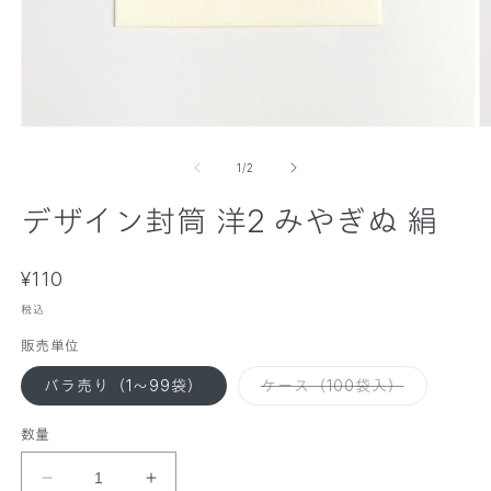
モ
ー
の
1
/
2
ダ
ル
デザイン封筒 洋2 みやぎぬ 絹
で
メ
デ
ィ
通
¥110
ア
常
(
税込
(
1
価
2
)
)
販売単位
格
を
開
バ
バラ売り（1～99袋）
ケース（100袋入）
リ
く
エ
ー
数量
シ
ョ
ン
デ
デ