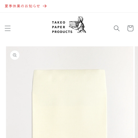
コンテ
ンツに
夏季休業のお知らせ
進む
カ
ー
ト
商品情
報にス
キップ