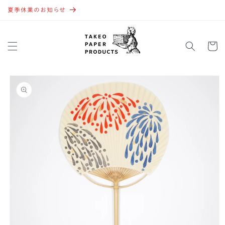
コンテ
ンツに
夏季休業のお知らせ
進む
カ
ー
ト
商品情
報にス
キップ