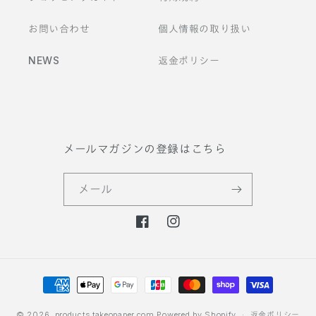
お問い合わせ
個人情報の取り扱い
NEWS
返金ポリシー
メールマガジンの登録はこちら
メール
F
I
a
n
c
s
決
e
t
b
a
済
o
g
方
© 2026,
products.takeopaper.com
Powered by Shopify
返金ポリシー