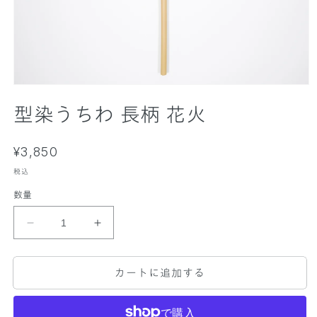
モ
ー
型染うちわ 長柄 花火
ダ
ル
で
通
¥3,850
メ
デ
常
税込
ィ
価
ア
数量
格
(
1
)
型
型
を
染
染
開
く
う
う
カートに追加する
ち
ち
わ
わ
長
長