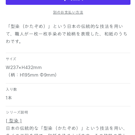
柄
柄
別のお支払い方法
花
花
火
火
「型染（かたぞめ）」という日本の伝統的な技法を用い
の
の
て、職人が一枚一枚手染めで絵柄を表現した、和紙のうち
数
数
わです。
量
量
を
を
減
増
サイズ
ら
や
W237×H432mm
す
す
（柄：H195mm Φ9mm）
入り数
1本
シリーズ説明
[ 型染 ]
日本の伝統的な「型染（かたぞめ）」という技法を用い、