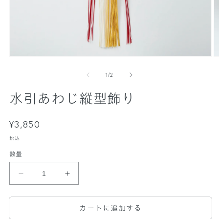
モ
ー
の
1
/
2
ダ
ル
水引あわじ縦型飾り
で
メ
デ
ィ
通
¥3,850
ア
常
(
税込
(
1
価
2
)
)
数量
格
を
開
水
水
く
引
引
あ
あ
カートに追加する
わ
わ