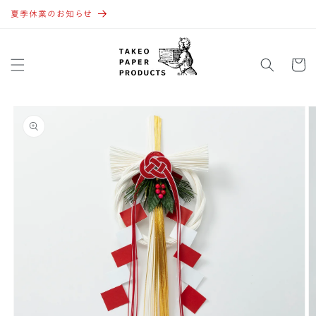
コンテ
ンツに
夏季休業のお知らせ
進む
カ
ー
ト
商品情
報にス
キップ