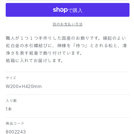
じ
じ
縦
縦
型
型
別のお支払い方法
飾
飾
り
り
職人が１つ１つ手作りした国産のお飾りです。縁起のよい
の
の
紅白金の水引蝶結びに、神様を「待つ」とされる松と、清
数
数
浄さを表す紙垂で飾り付けています。
量
量
紙箱に入れてお届けします。
を
を
減
増
ら
や
サイズ
す
す
W200×H420mm
入り数
1本
商品コード
8002243