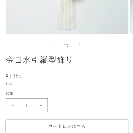
モ
ー
の
1
/
2
ダ
ル
金白水引縦型飾り
で
メ
デ
ィ
通
¥3,190
ア
常
(
税込
(
1
価
2
)
)
数量
格
を
開
金
金
く
白
白
水
水
カートに追加する
引
引