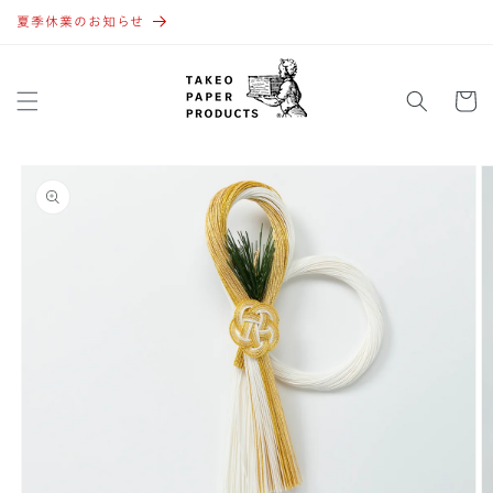
コンテ
ンツに
夏季休業のお知らせ
進む
カ
ー
ト
商品情
報にス
キップ