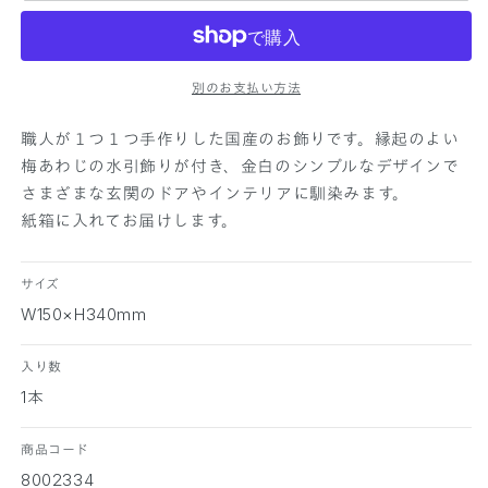
縦
縦
型
型
飾
飾
別のお支払い方法
り
り
の
の
職人が１つ１つ手作りした国産のお飾りです。縁起のよい
数
数
梅あわじの水引飾りが付き、金白のシンプルなデザインで
量
量
さまざまな玄関のドアやインテリアに馴染みます。
を
を
紙箱に入れてお届けします。
減
増
ら
や
す
す
サイズ
W150×H340mm
入り数
1本
商品コード
8002334