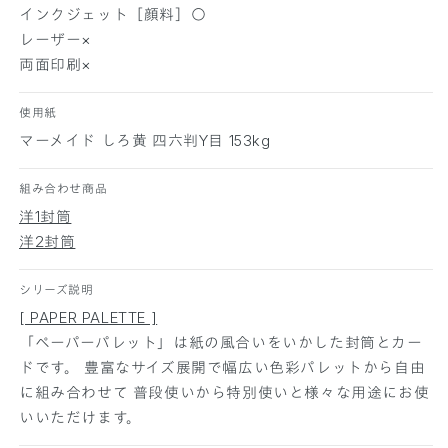
ド
ド
インクジェット［顔料］○
し
し
レーザー×
ろ
ろ
両面印刷×
黄
黄
1
1
使用紙
0
0
マーメイド しろ黄 四六判Y目 153kg
0
0
枚
枚
組み合わせ商品
の
の
数
数
洋1封筒
量
量
洋2封筒
を
を
減
増
シリーズ説明
ら
や
[ PAPER PALETTE ]
す
す
「ペーパーパレット」は紙の風合いをいかした封筒とカー
ドです。 豊富なサイズ展開で幅広い色彩パレットから自由
に組み合わせて 普段使いから特別使いと様々な用途にお使
いいただけます。