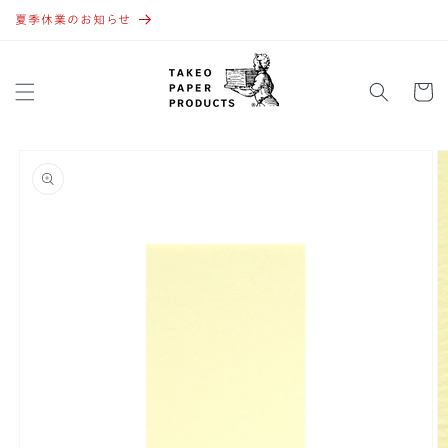
コンテ
ンツに
夏季休業のお知らせ
進む
カ
ー
ト
商品情
報にス
キップ