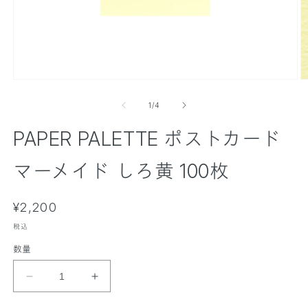
モ
ー
の
1
/
4
ダ
ル
PAPER PALETTE ポストカード
で
メ
デ
マーメイド しろ黄 100枚
ィ
ア
(
(
通
1
¥2,200
2
)
)
常
を
税込
価
開
数量
く
格
P
P
A
A