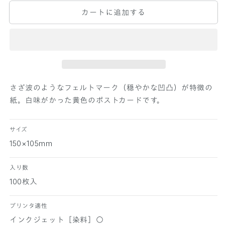
P
P
カートに追加する
E
E
R
R
P
P
A
A
L
L
E
E
T
T
T
T
さざ波のようなフェルトマーク（穏やかな凹凸）が特徴の
E
E
紙。白味がかった黄色のポストカードです。
ポ
ポ
ス
ス
サイズ
ト
ト
150×105mm
カ
カ
ー
ー
入り数
ド
ド
マ
マ
100枚入
ー
ー
メ
メ
プリンタ適性
イ
イ
インクジェット［染料］○