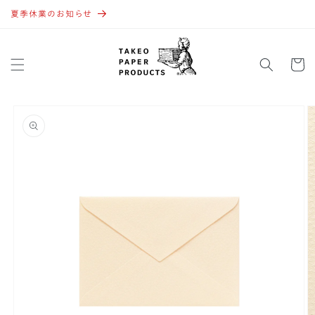
コンテ
ンツに
夏季休業のお知らせ
進む
カ
ー
ト
商品情
報にス
キップ