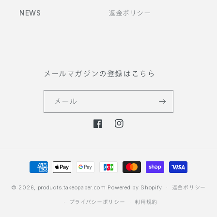
NEWS
返金ポリシー
メールマガジンの登録はこちら
メール
F
I
a
n
c
s
決
e
t
b
a
済
o
g
方
© 2026,
products.takeopaper.com
Powered by Shopify
返金ポリシー
o
r
法
プライバシーポリシー
利用規約
k
a