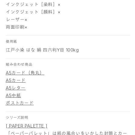
絹
絹
インクジェット［染料］×
5
5
インクジェット［顔料］×
0
0
レーザー×
枚
枚
両面印刷×
の
の
数
数
使用紙
量
量
江戸小染 はな 絹 四六判Y目 100kg
を
を
減
増
ら
や
組み合わせ商品
す
す
A5カード（角丸）
A5カード
A5レター
A5中紙
ポストカード
シリーズ説明
[ PAPER PALETTE ]
「ペーパーパレット」は紙の風合いをいかした封筒とカー