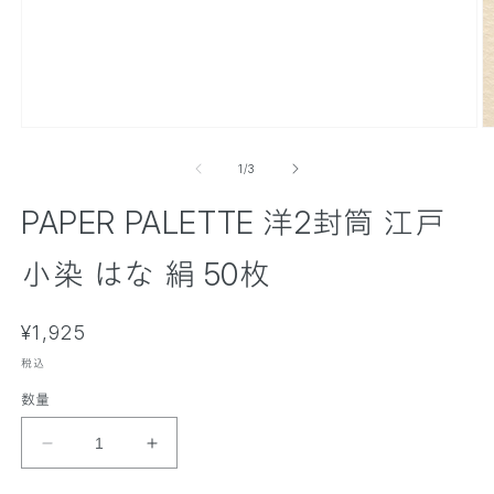
モ
ー
の
1
/
3
ダ
ル
PAPER PALETTE 洋2封筒 江戸
で
メ
デ
小染 はな 絹 50枚
ィ
ア
(
(
通
1
¥1,925
2
)
)
常
を
税込
価
開
数量
く
格
P
P
A
A