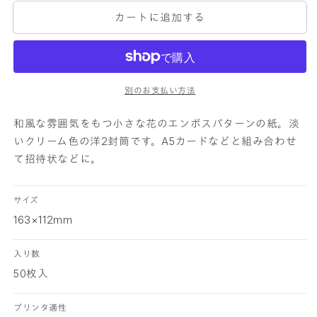
P
P
カートに追加する
E
E
R
R
P
P
A
A
L
L
E
E
別のお支払い方法
T
T
T
T
和風な雰囲気をもつ小さな花のエンボスパターンの紙。淡
E
E
いクリーム色の洋2封筒です。A5カードなどと組み合わせ
洋
洋
て招待状などに。
2
2
封
封
サイズ
筒
筒
江
江
163×112mm
戸
戸
小
小
入り数
染
染
50枚入
は
は
な
な
プリンタ適性