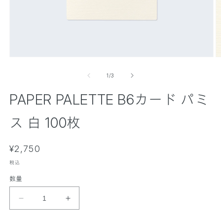
モ
ー
の
1
/
3
ダ
ル
PAPER PALETTE B6カード パミ
で
メ
デ
ス 白 100枚
ィ
ア
(
(
通
1
¥2,750
2
)
)
常
を
税込
価
開
数量
く
格
P
P
A
A