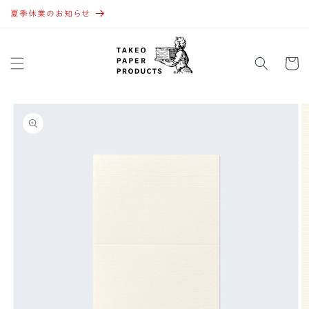
コンテ
ンツに
夏季休業のお知らせ
進む
カ
ー
ト
商品情
報にス
キップ