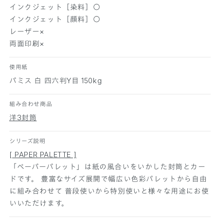
インクジェット［染料］○
0
0
インクジェット［顔料］○
枚
枚
レーザー×
の
の
数
数
両面印刷×
量
量
を
を
使用紙
減
増
パミス 白 四六判Y目 150kg
ら
や
す
す
組み合わせ商品
洋3封筒
シリーズ説明
[ PAPER PALETTE ]
「ペーパーパレット」は紙の風合いをいかした封筒とカー
ドです。 豊富なサイズ展開で幅広い色彩パレットから自由
に組み合わせて 普段使いから特別使いと様々な用途にお使
いいただけます。