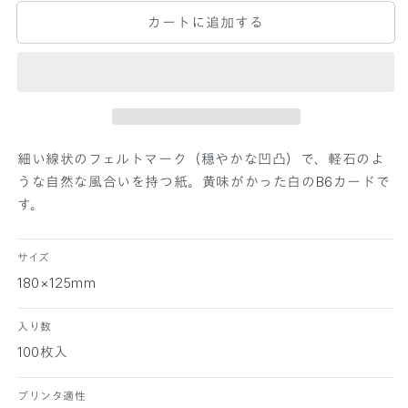
P
P
カートに追加する
E
E
R
R
P
P
A
A
L
L
E
E
T
T
T
T
細い線状のフェルトマーク（穏やかな凹凸）で、軽石のよ
E
E
うな自然な風合いを持つ紙。黄味がかった白のB6カードで
B
B
す。
6
6
カ
カ
ー
ー
サイズ
ド
ド
180×125mm
パ
パ
ミ
ミ
入り数
ス
ス
100枚入
白
白
1
1
プリンタ適性
0
0