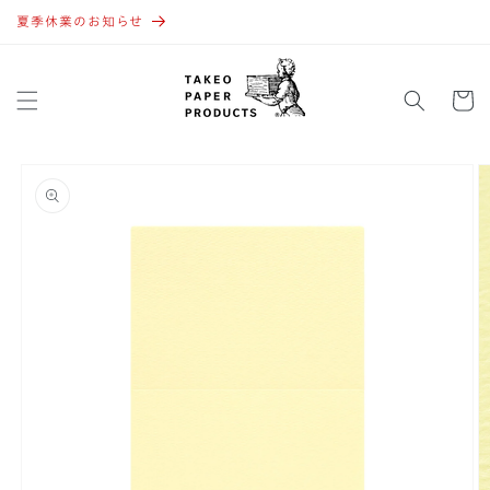
コンテ
ンツに
夏季休業のお知らせ
進む
カ
ー
ト
商品情
報にス
キップ