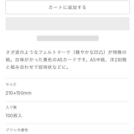
P
P
カートに追加する
E
E
R
R
P
P
A
A
L
L
E
E
T
T
T
T
さざ波のようなフェルトマーク（穏やかな凹凸）が特徴の
E
E
紙。白味がかった黄色のA5カードです。A5中紙、洋2封筒
A
A
と組み合わせて招待状などに。
5
5
カ
カ
ー
ー
サイズ
ド
ド
210×150mm
マ
マ
ー
ー
入り数
メ
メ
100枚入
イ
イ
ド
ド
プリンタ適性