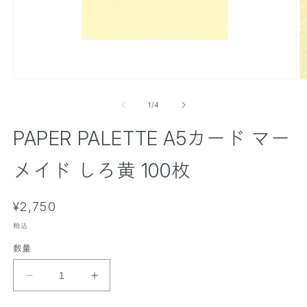
モ
ー
の
1
/
4
ダ
ル
PAPER PALETTE A5カード マー
で
メ
デ
メイド しろ黄 100枚
ィ
ア
(
(
通
1
¥2,750
2
)
)
常
を
税込
価
開
数量
く
格
P
P
A
A