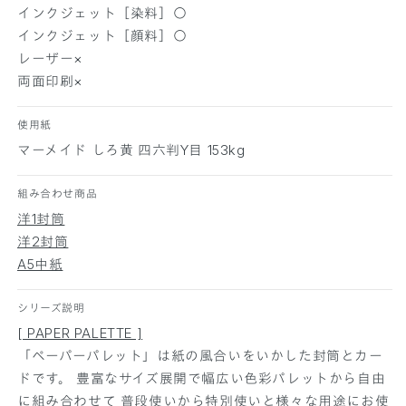
し
し
インクジェット［染料］○
ろ
ろ
インクジェット［顔料］○
黄
黄
レーザー×
1
1
両面印刷×
0
0
0
0
枚
枚
使用紙
の
の
マーメイド しろ黄 四六判Y目 153kg
数
数
量
量
組み合わせ商品
を
を
洋1封筒
減
増
洋2封筒
ら
や
A5中紙
す
す
シリーズ説明
[ PAPER PALETTE ]
「ペーパーパレット」は紙の風合いをいかした封筒とカー
ドです。 豊富なサイズ展開で幅広い色彩パレットから自由
に組み合わせて 普段使いから特別使いと様々な用途にお使