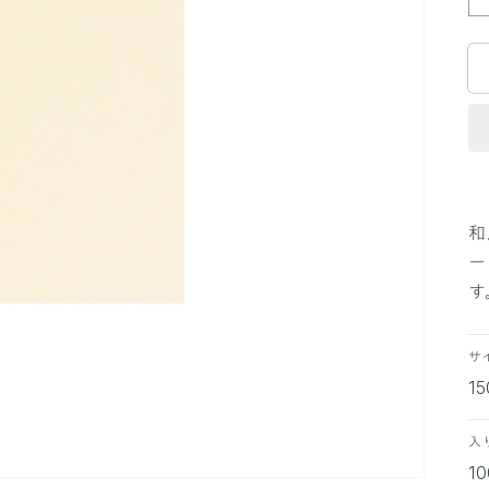
和
ー
す
サ
1
入
1