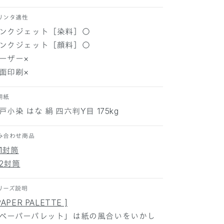
染
染
リンタ適性
は
は
ンクジェット［染料］○
な
な
ンクジェット［顔料］○
絹
絹
1
1
ーザー×
0
0
面印刷×
0
0
枚
枚
用紙
の
の
戸小染 はな 絹 四六判Y目 175kg
数
数
量
量
み合わせ商品
を
を
1封筒
減
増
ら
や
2封筒
す
す
リーズ説明
PAPER PALETTE ]
ペーパーパレット」は紙の風合いをいかし