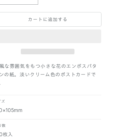
P
P
A
A
P
P
カートに追加する
E
E
R
R
P
P
A
A
L
L
E
E
T
T
T
T
風な雰囲気をもつ小さな花のエンボスパタ
E
E
ンの紙。淡いクリーム色のポストカードで
ポ
ポ
。
ス
ス
ト
ト
カ
カ
イズ
ー
ー
50×105mm
ド
ド
江
江
り数
戸
戸
00枚入
小
小