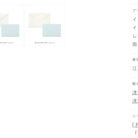
プ
イ
イ
レ
両
使
江
組
洋
洋
シ
[ 
「