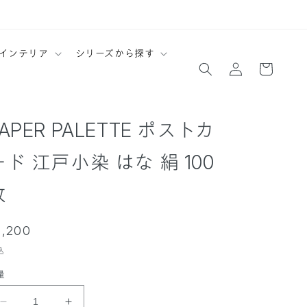
ロ
カ
インテリア
シリーズから探す
グ
ー
イ
ト
ン
APER PALETTE ポストカ
ード 江戸小染 はな 絹 100
枚
通
2,200
常
込
価
量
格