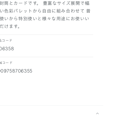
封筒とカードです。 豊富なサイズ展開で幅
い色彩パレットから自由に組み合わせて 普
使いから特別使いと様々な用途にお使いい
だけます。
品コード
706358
ANコード
909758706355