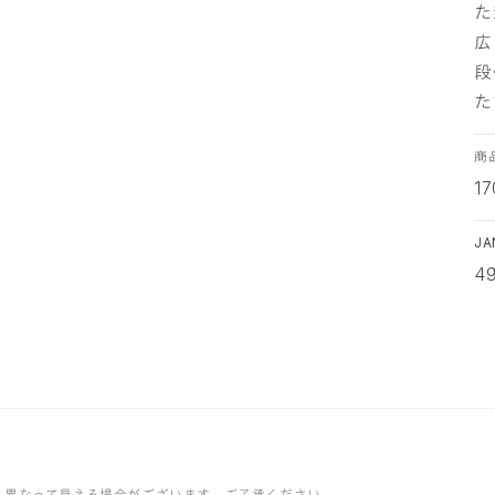
た
広
段
た
商
1
J
4
と異なって見える場合がございます。ご了承ください。