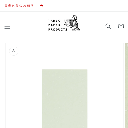
コンテ
ンツに
夏季休業のお知らせ
進む
カ
ー
ト
商品情
報にス
キップ