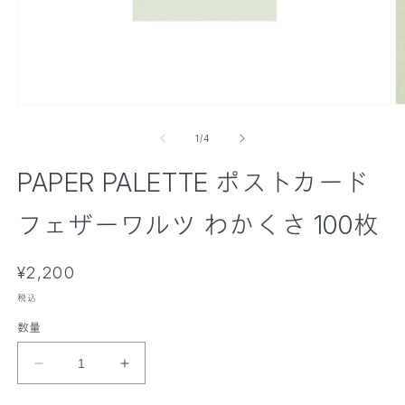
モ
ー
の
1
/
4
ダ
ル
PAPER PALETTE ポストカード
で
メ
デ
フェザーワルツ わかくさ 100枚
ィ
ア
(
(
通
1
¥2,200
2
)
)
常
を
税込
価
開
数量
く
格
P
P
A
A