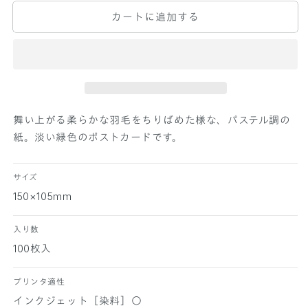
P
P
カートに追加する
E
E
R
R
P
P
A
A
L
L
E
E
T
T
T
T
舞い上がる柔らかな羽毛をちりばめた様な、パステル調の
E
E
紙。淡い緑色のポストカードです。
ポ
ポ
ス
ス
サイズ
ト
ト
150×105mm
カ
カ
ー
ー
入り数
ド
ド
フ
フ
100枚入
ェ
ェ
ザ
ザ
プリンタ適性
ー
ー
インクジェット［染料］○