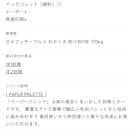
ワ
ワ
インクジェット［顔料］○
ル
ル
レーザー×
ツ
ツ
両面印刷×
わ
わ
か
か
使用紙
く
く
ＯＫフェザーワルツ わかくさ 四六判Y目 170kg
さ
さ
1
1
組み合わせ商品
0
0
0
0
洋1封筒
枚
枚
洋2封筒
の
の
数
数
シリーズ説明
量
量
[ PAPER PALETTE ]
を
を
「ペーパーパレット」は紙の風合いをいかした封筒とカー
減
増
ドです。 豊富なサイズ展開で幅広い色彩パレットから自由
ら
や
に組み合わせて 普段使いから特別使いと様々な用途にお使
す
す
いいただけます。