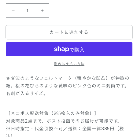
P
P
A
A
P
P
カートに追加する
E
E
R
R
P
P
A
A
L
L
E
E
別のお支払い方法
T
T
T
T
さざ波のようなフェルトマーク（穏やかな凹凸）が特徴の
E
E
紙。桜の花びらのような黄味のピンク色のミニ封筒です。
プ
プ
名刺が入るサイズ。
チ
チ
モ
モ
ー
ー
［ネコポス配送対象（※5枚入のみ対象）］
パ
パ
対象商品2点まで、ポスト投函でのお届けが可能です。
レ
レ
※日時指定・代金引換不可／送料：全国一律385円（税
ッ
ッ
込）