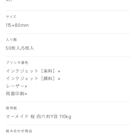
ト
ト
マ
マ
サイズ
ー
ー
115×80mm
メ
メ
イ
イ
入り数
ド
ド
50枚入/5枚入
桜
桜
5
5
0
0
プリンタ適性
枚
枚
インクジェット［染料］×
/
/
インクジェット［顔料］×
5
5
レーザー×
枚
枚
両面印刷×
の
の
数
数
使用紙
量
量
マーメイド 桜 四六判Y目 110kg
を
を
減
増
組み合わせ商品
ら
や