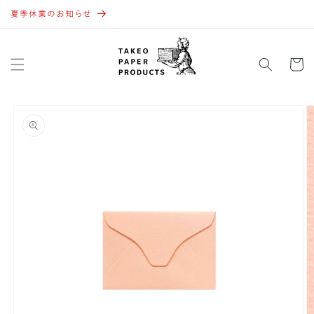
コンテ
ンツに
夏季休業のお知らせ
進む
カ
ー
ト
商品情
報にス
キップ