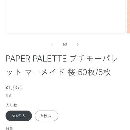
モ
ー
の
1
/
3
ダ
ル
PAPER PALETTE プチモーパレ
で
メ
デ
ット マーメイド 桜 50枚/5枚
ィ
ア
(
(
通
1
¥1,650
2
)
)
常
を
税込
価
開
入り数
く
格
50枚入
5枚入
数量