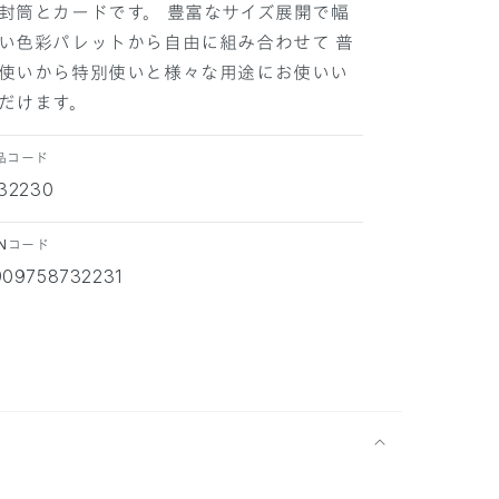
封筒とカードです。 豊富なサイズ展開で幅
い色彩パレットから自由に組み合わせて 普
使いから特別使いと様々な用途にお使いい
だけます。
品コード
732230
ANコード
909758732231