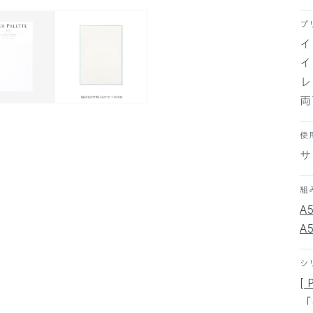
プ
イ
イ
レ
両
使
サ
組
A
A
シ
[ 
「