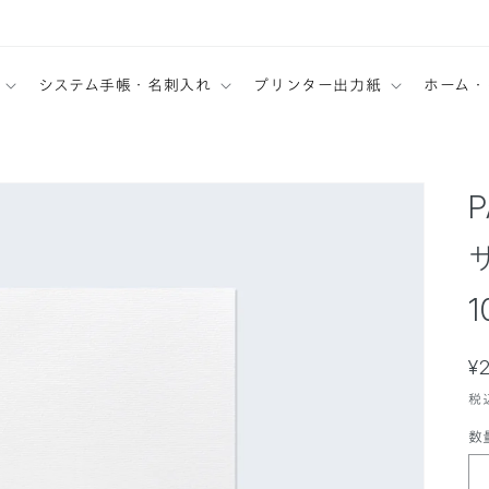
システム手帳・名刺入れ
プリンター出力紙
ホーム・
P
1
¥
税
数