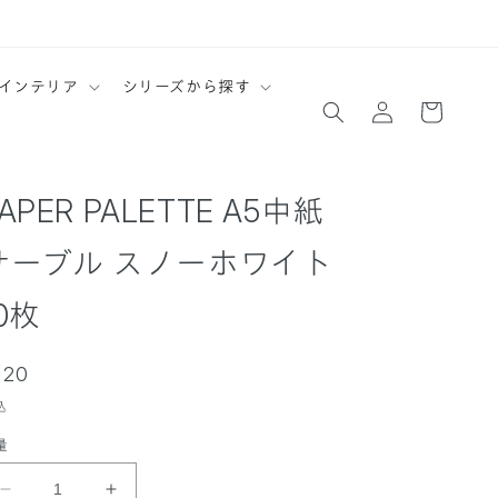
ロ
カ
インテリア
シリーズから探す
グ
ー
イ
ト
ン
APER PALETTE A5中紙
サーブル スノーホワイト
0枚
通
220
常
込
価
量
格