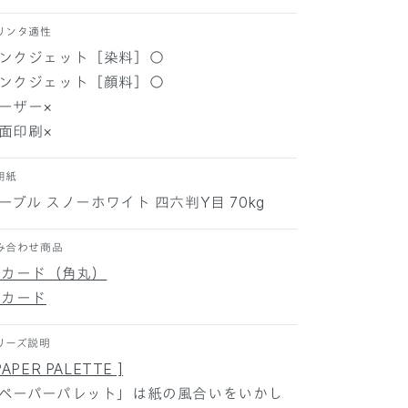
ノ
ノ
リンタ適性
ー
ー
ンクジェット［染料］○
ホ
ホ
ワ
ワ
ンクジェット［顔料］○
イ
イ
ーザー×
ト
ト
面印刷×
1
1
0
0
用紙
枚
枚
ーブル スノーホワイト 四六判Y目 70kg
の
の
数
数
み合わせ商品
量
量
を
を
5カード（角丸）
減
増
5カード
ら
や
す
す
リーズ説明
PAPER PALETTE ]
ペーパーパレット」は紙の風合いをいかし