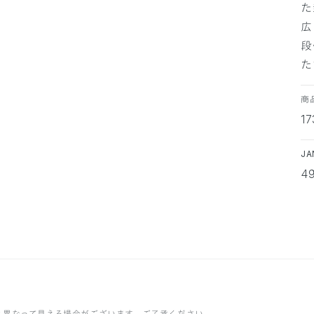
た
広
段
た
商
1
J
4
と異なって見える場合がございます。ご了承ください。