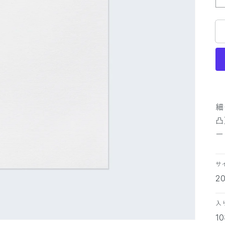
細
凸
ー
サ
2
入
1