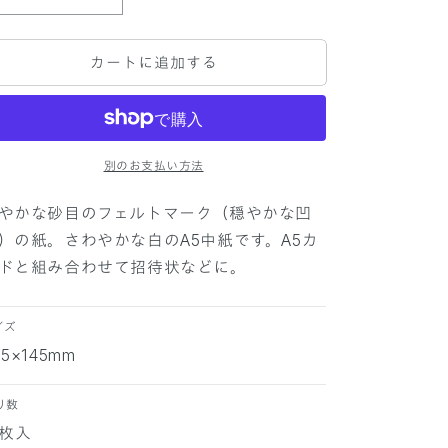
P
P
A
A
P
P
カートに追加する
E
E
R
R
P
P
A
A
L
L
E
E
別のお支払い方法
T
T
T
T
やかな砂目のフェルトマーク（穏やかな凹
E
E
）の紙。さわやかな白のA5中紙です。A5カ
A
A
ドと組み合わせて招待状などに。
5
5
中
中
紙
紙
イズ
サ
サ
05×145mm
ー
ー
ブ
ブ
り数
ル
ル
0枚入
ス
ス