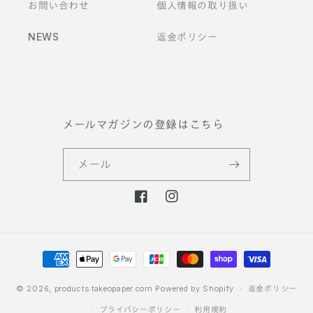
お問い合わせ
個人情報の取り扱い
NEWS
返金ポリシー
メールマガジンの登録はこちら
メール
F
I
a
n
c
s
決
e
t
b
a
済
o
g
方
© 2026,
products.takeopaper.com
Powered by Shopify
返金ポリシー
o
r
法
プライバシーポリシー
利用規約