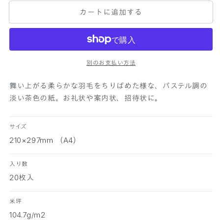
レ
レ
カートに追加する
タ
タ
ー
ー
用
用
紙
紙
別のお支払い方法
フ
フ
ェ
ェ
舞い上がる柔らかな羽毛をちりばめた様な、パステル調の
ザ
ザ
淡い茶色の紙。お礼状や案内状、招待状に。
ー
ー
ワ
ワ
ル
ル
サイズ
ツ
ツ
210×297mm （A4）
ぞ
ぞ
う
う
入り数
げ
げ
20枚入
A
A
4
4
米坪
2
2
0
0
104.7g/m2