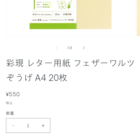
モ
ー
の
1
/
3
ダ
ル
彩現 レター用紙 フェザーワルツ
で
メ
デ
ぞうげ A4 20枚
ィ
ア
(
(
通
1
¥550
2
)
)
常
を
税込
価
開
数量
く
格
彩
彩
現
現