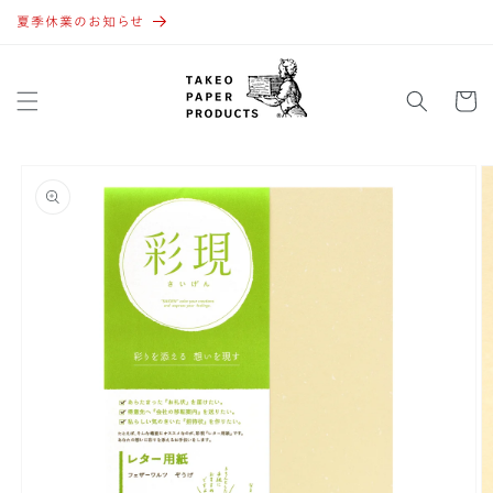
コンテ
ンツに
夏季休業のお知らせ
進む
カ
ー
ト
商品情
報にス
キップ