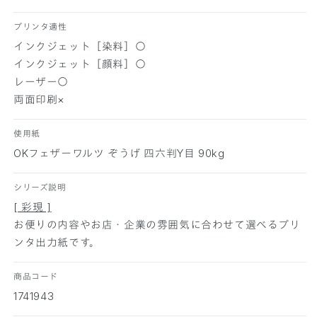
枚
枚
の
の
プリンタ適性
数
数
インクジェット［染料］○
量
量
インクジェット［顔料］○
を
を
レーザー○
減
増
両面印刷×
ら
や
す
す
使用紙
OKフェザーワルツ ぞうげ 四六判Y目 90kg
シリーズ説明
[ 彩現 ]
お便りの内容やお店・企業の雰囲気に合わせて選べるプリ
ンタ出力紙です。
商品コード
1741943