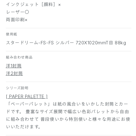
ー
ー
インクジェット［顔料］×
ム
ム
レーザー○
シ
シ
両面印刷×
ル
ル
バ
バ
使用紙
ー
ー
スタードリーム-FS-FS シルバー 720X1020mmT目 88kg
1
1
0
0
0
0
組み合わせ商品
枚
枚
洋1封筒
の
の
洋2封筒
数
数
量
量
シリーズ説明
を
を
[ PAPER PALETTE ]
減
増
「ペーパーパレット」は紙の風合いをいかした封筒とカー
ら
や
ドです。 豊富なサイズ展開で幅広い色彩パレットから自由
す
す
に組み合わせて 普段使いから特別使いと様々な用途にお使
いいただけます。