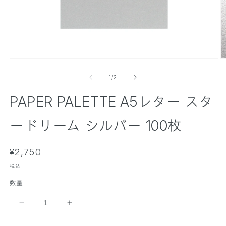
モ
ー
の
1
/
2
ダ
ル
PAPER PALETTE A5レター スタ
で
メ
デ
ードリーム シルバー 100枚
ィ
ア
(
(
通
1
¥2,750
2
)
)
常
を
税込
価
開
数量
く
格
P
P
A
A