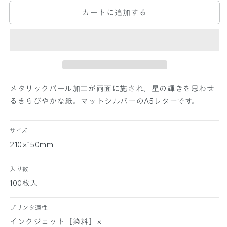
P
P
カートに追加する
E
E
R
R
P
P
A
A
L
L
E
E
T
T
T
T
メタリックパール加工が両面に施され、星の輝きを思わせ
E
E
るきらびやかな紙。マットシルバーのA5レターです。
A
A
5
5
レ
レ
サイズ
タ
タ
210×150mm
ー
ー
ス
ス
入り数
タ
タ
100枚入
ー
ー
ド
ド
プリンタ適性
リ
リ
インクジェット［染料］×