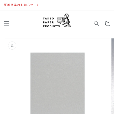
コンテ
ンツに
夏季休業のお知らせ
進む
カ
ー
ト
商品情
報にス
キップ