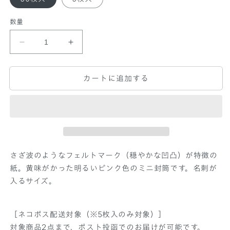
数量
P
P
A
A
P
P
カートに追加する
E
E
R
R
P
P
A
A
L
L
E
E
T
T
T
T
さざ波のようなフェルトマーク（穏やかな凹凸）が特徴の
E
E
紙。黄味がかった明るいピンク色のミニ封筒です。名刺が
プ
プ
入るサイズ。
チ
チ
モ
モ
ー
ー
［ネコポス配送対象（※5枚入のみ対象）］
パ
パ
対象商品2点まで、ポスト投函でのお届けが可能です。