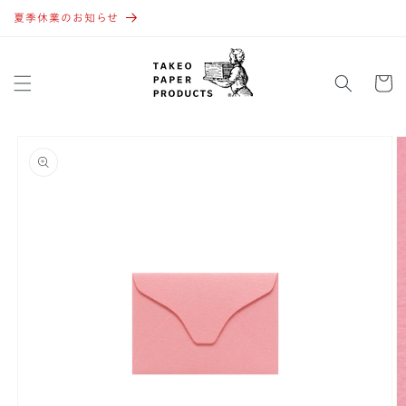
コンテ
ンツに
夏季休業のお知らせ
進む
カ
ー
ト
商品情
報にス
キップ