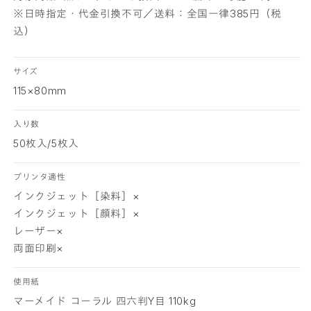
レ
レ
※日時指定・代金引換不可／送料：全国一律385円（税
ッ
ッ
込）
ト
ト
マ
マ
サイズ
ー
ー
115×80mm
メ
メ
イ
イ
入り数
ド
ド
50枚入/5枚入
コ
コ
ー
ー
ラ
ラ
プリンタ適性
ル
ル
インクジェット［染料］×
5
5
インクジェット［顔料］×
0
0
レーザー×
枚
枚
両面印刷×
/
/
5
5
使用紙
枚
枚
マーメイド コーラル 四六判Y目 110kg
の
の