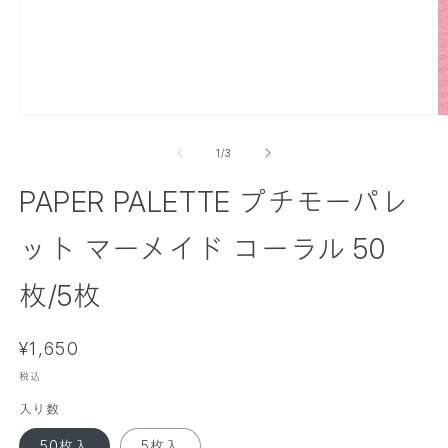
モ
ー
の
1
/
3
ダ
ル
PAPER PALETTE プチモーパレ
で
メ
デ
ット マーメイド コーラル 50
ィ
ア
(
(
枚/5枚
1
2
)
)
を
通
¥1,650
開
く
常
税込
価
入り数
格
50枚入
5枚入