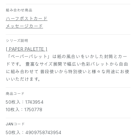
数
数
組み合わせ商品
量
量
を
を
ハーフポストカード
減
増
メッセージカード
ら
や
す
す
シリーズ説明
[ PAPER PALETTE ]
「ペーパーパレット」は紙の風合いをいかした封筒とカー
ドです。 豊富なサイズ展開で幅広い色彩パレットから自由
に組み合わせて 普段使いから特別使いと様々な用途にお使
いいただけます。
商品コード
50枚入：1743954
10枚入：1750778
JANコード
50枚入：4909758743954