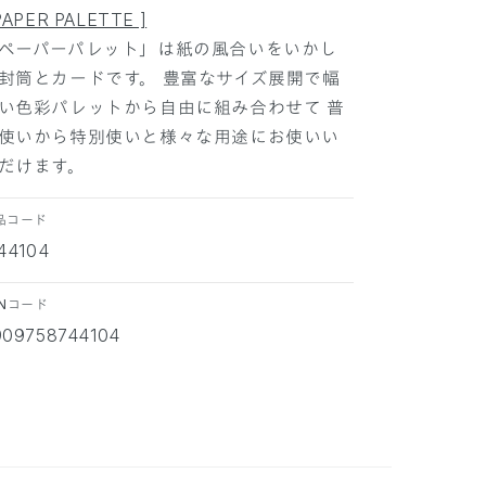
PAPER PALETTE ]
ペーパーパレット」は紙の風合いをいかし
封筒とカードです。 豊富なサイズ展開で幅
い色彩パレットから自由に組み合わせて 普
使いから特別使いと様々な用途にお使いい
だけます。
品コード
44104
ANコード
909758744104