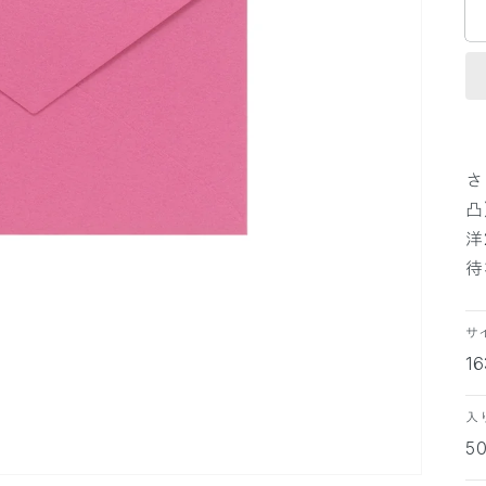
さ
凸
洋
待
サ
1
入
5