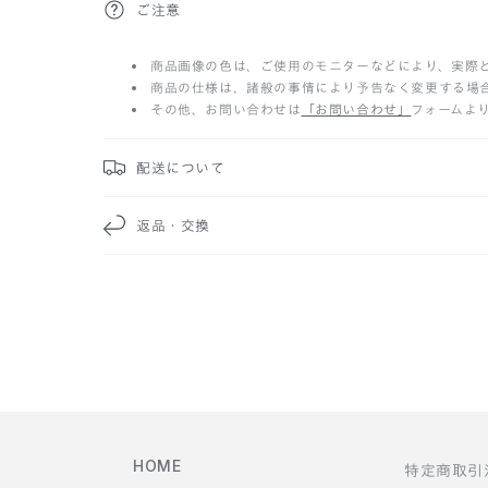
折
ご注意
り
商品画像の色は、ご使用のモニターなどにより、実際
た
商品の仕様は、諸般の事情により予告なく変更する場
その他、お問い合わせは
「お問い合わせ」
フォームよ
た
み
配送について
可
返品・交換
能
な
コ
ン
テ
HOME
特定商取引
ン