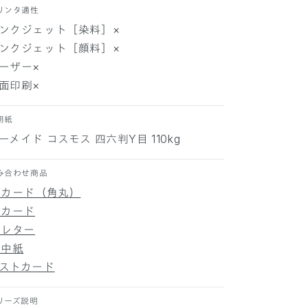
リンタ適性
モ
モ
ンクジェット［染料］×
ス
ス
5
5
ンクジェット［顔料］×
0
0
ーザー×
枚
枚
面印刷×
の
の
数
数
用紙
量
量
ーメイド コスモス 四六判Y目 110kg
を
を
減
増
み合わせ商品
ら
や
す
す
5カード（角丸）
5カード
5レター
5中紙
ストカード
リーズ説明