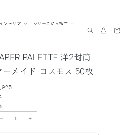
ロ
カ
インテリア
シリーズから探す
グ
ー
イ
ト
ン
APER PALETTE 洋2封筒
マーメイド コスモス 50枚
通
1,925
常
込
価
量
格
P
P
A
A
P
P