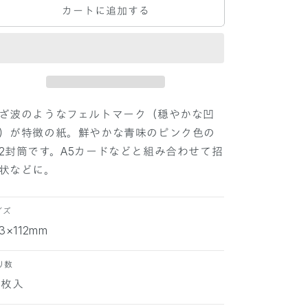
カートに追加する
E
E
R
R
P
P
A
A
L
L
E
E
T
T
T
T
ざ波のようなフェルトマーク（穏やかな凹
E
E
）が特徴の紙。鮮やかな青味のピンク色の
洋
洋
2封筒です。A5カードなどと組み合わせて招
2
2
状などに。
封
封
筒
筒
マ
マ
イズ
ー
ー
63×112mm
メ
メ
イ
イ
り数
ド
ド
0枚入
コ
コ
ス
ス