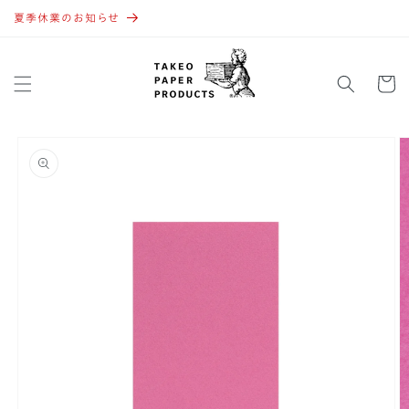
コンテ
ンツに
夏季休業のお知らせ
進む
カ
ー
ト
商品情
報にス
キップ