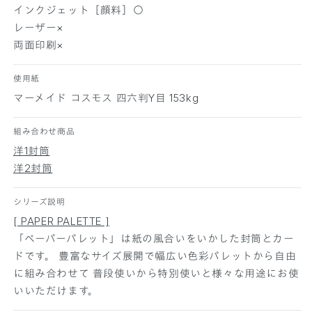
ド
ド
インクジェット［顔料］○
コ
コ
レーザー×
ス
ス
両面印刷×
モ
モ
ス
ス
使用紙
1
1
マーメイド コスモス 四六判Y目 153kg
0
0
0
0
組み合わせ商品
枚
枚
の
の
洋1封筒
数
数
洋2封筒
量
量
を
を
シリーズ説明
減
増
[ PAPER PALETTE ]
ら
や
「ペーパーパレット」は紙の風合いをいかした封筒とカー
す
す
ドです。 豊富なサイズ展開で幅広い色彩パレットから自由
に組み合わせて 普段使いから特別使いと様々な用途にお使
いいただけます。