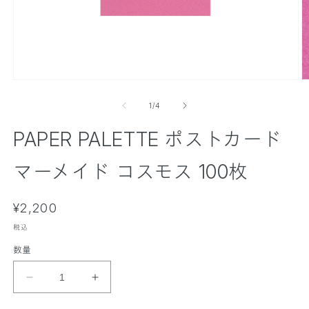
モ
ー
の
1
/
4
ダ
ル
PAPER PALETTE ポストカード
で
メ
デ
マーメイド コスモス 100枚
ィ
ア
(
(
通
1
¥2,200
2
)
)
常
を
税込
価
開
数量
く
格
P
P
A
A