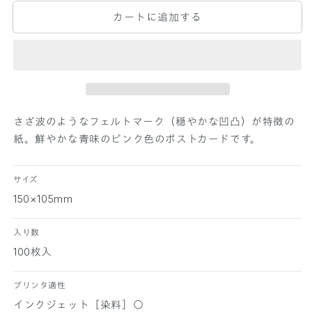
P
P
カートに追加する
E
E
R
R
P
P
A
A
L
L
E
E
T
T
T
T
さざ波のようなフェルトマーク（穏やかな凹凸）が特徴の
E
E
紙。鮮やかな青味のピンク色のポストカードです。
ポ
ポ
ス
ス
サイズ
ト
ト
150×105mm
カ
カ
ー
ー
入り数
ド
ド
マ
マ
100枚入
ー
ー
メ
メ
プリンタ適性
イ
イ
インクジェット［染料］○