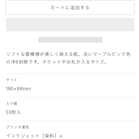
P
P
カートに追加する
E
E
R
R
P
P
A
A
L
L
E
E
T
T
T
T
ソフトな雲模様が美しく映える紙。淡いマーブルピンク色
E
E
の洋6封筒です。チケットやお札が入るサイズ。
洋
洋
6
6
サイズ
封
封
筒
筒
190×98mm
ア
ア
ト
ト
入り数
モ
モ
50枚入
ス
ス
ぼ
ぼ
プリンタ適性
た
た
インクジェット［染料］×