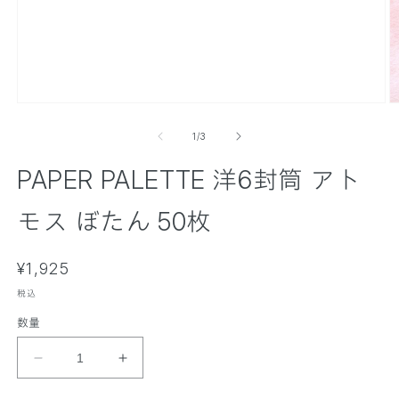
モ
ー
の
1
/
3
ダ
ル
PAPER PALETTE 洋6封筒 アト
で
メ
デ
モス ぼたん 50枚
ィ
ア
(
(
通
1
¥1,925
2
)
)
常
を
税込
価
開
数量
く
格
P
P
A
A