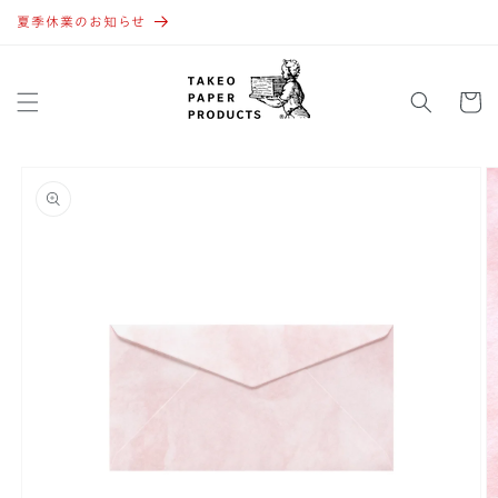
コンテ
ンツに
夏季休業のお知らせ
進む
カ
ー
ト
商品情
報にス
キップ