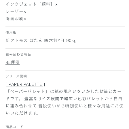
ん
ん
インクジェット［顔料］×
5
5
レーザー×
0
0
両面印刷×
枚
枚
の
の
使用紙
数
数
新アトモス ぼたん 四六判Y目 90kg
量
量
を
を
組み合わせ商品
減
増
ら
や
B5便箋
す
す
シリーズ説明
[ PAPER PALETTE ]
「ペーパーパレット」は紙の風合いをいかした封筒とカー
ドです。 豊富なサイズ展開で幅広い色彩パレットから自由
に組み合わせて 普段使いから特別使いと様々な用途にお使
いいただけます。
商品コード