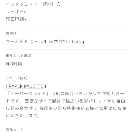
コ
コ
インクジェット［顔料］○
ー
ー
レーザー×
ラ
ラ
両面印刷×
ル
ル
1
1
使用紙
0
0
0
0
マーメイド コーラル 四六判Y目 153kg
枚
枚
の
の
組み合わせ商品
数
数
洋3封筒
量
量
を
を
シリーズ説明
減
増
[ PAPER PALETTE ]
ら
や
「ペーパーパレット」は紙の風合いをいかした封筒とカー
す
す
ドです。 豊富なサイズ展開で幅広い色彩パレットから自由
に組み合わせて 普段使いから特別使いと様々な用途にお使
いいただけます。
商品コード