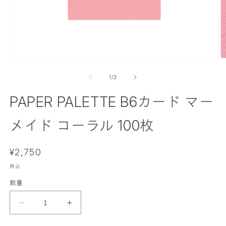
モ
ー
の
1
/
3
ダ
ル
PAPER PALETTE B6カード マー
で
メ
デ
メイド コーラル 100枚
ィ
ア
(
(
通
1
¥2,750
2
)
)
常
を
税込
価
開
数量
く
格
P
P
A
A