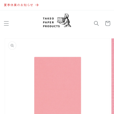
コンテ
ンツに
夏季休業のお知らせ
進む
カ
ー
ト
商品情
報にス
キップ