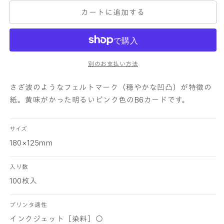
P
P
カートに追加する
E
E
R
R
P
P
A
A
L
L
E
E
別のお支払い方法
T
T
T
T
さざ波のようなフェルトマーク（穏やかな凹凸）が特徴の
E
E
紙。黄味がかった明るいピンク色のB6カードです。
B
B
6
6
カ
カ
サイズ
ー
ー
180×125mm
ド
ド
マ
マ
入り数
ー
ー
100枚入
メ
メ
イ
イ
プリンタ適性
ド
ド
インクジェット［染料］○