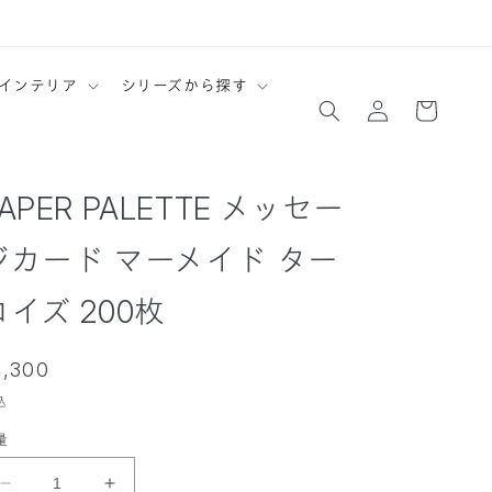
ロ
カ
インテリア
シリーズから探す
グ
ー
イ
ト
ン
APER PALETTE メッセー
ジカード マーメイド ター
コイズ 200枚
通
3,300
常
込
価
量
格