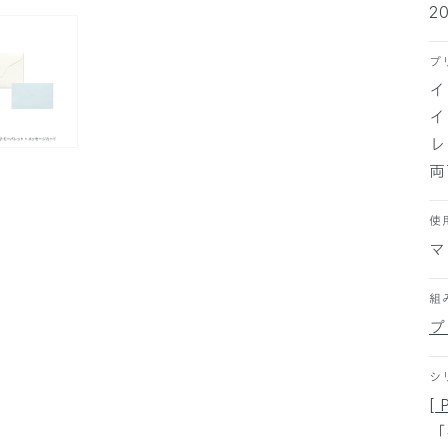
2
プ
イ
イ
レ
両
使
マ
組
プ
シ
[ 
「