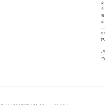
た
広
段
た
商
1
J
4
と異なって見える場合がございます。ご了承ください。