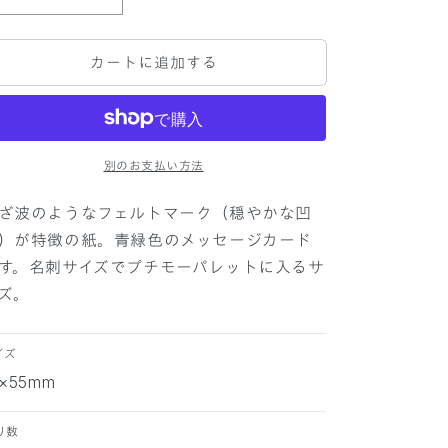
P
P
A
A
P
P
カートに追加する
E
E
R
R
P
P
A
A
L
L
E
E
別のお支払い方法
T
T
T
T
ざ波のようなフェルトマーク（穏やかな凹
E
E
）が特徴の紙。青緑色のメッセージカード
メ
メ
す。名刺サイズでプチモーパレットに入るサ
ッ
ッ
ズ。
セ
セ
ー
ー
ジ
ジ
イズ
カ
カ
1×55mm
ー
ー
ド
ド
り数
マ
マ