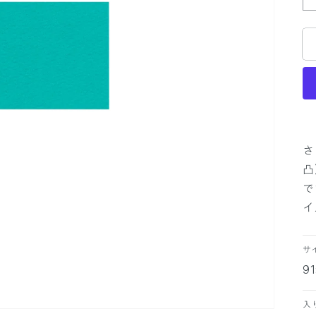
さ
凸
で
イ
サ
9
入