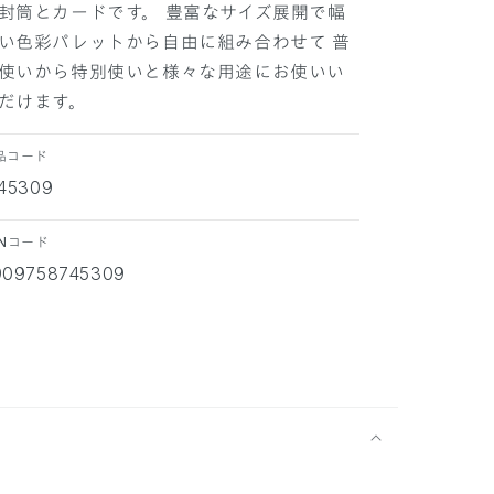
封筒とカードです。 豊富なサイズ展開で幅
す
す
い色彩パレットから自由に組み合わせて 普
使いから特別使いと様々な用途にお使いい
だけます。
品コード
745309
ANコード
909758745309