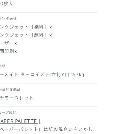
00枚入
ー
ー
メ
メ
リンタ適性
イ
イ
ンクジェット［染料］×
ド
ド
ンクジェット［顔料］×
タ
タ
ー
ー
ーザー×
コ
コ
面印刷×
イ
イ
ズ
ズ
用紙
2
2
ーメイド ターコイズ 四六判Y目 153kg
0
0
0
0
み合わせ商品
枚
枚
の
の
チモーパレット
数
数
量
量
リーズ説明
を
を
PAPER PALETTE ]
減
増
ペーパーパレット」は紙の風合いをいかし
ら
や