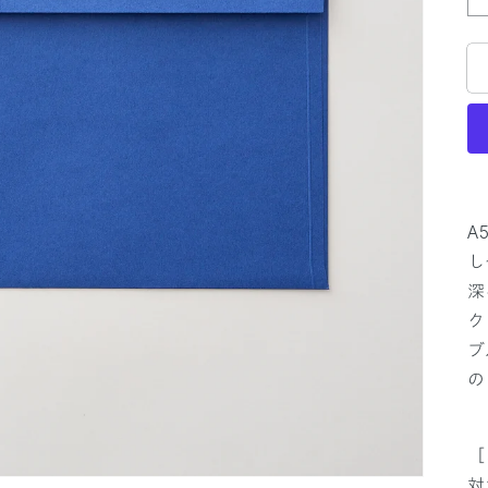
A
し
深
ク
ブ
の
［
対