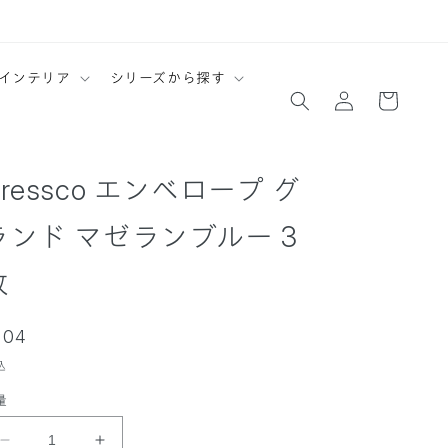
ロ
カ
インテリア
シリーズから探す
グ
ー
イ
ト
ン
Dressco エンベロープ グ
ランド マゼランブルー 3
枚
通
704
常
込
価
量
格