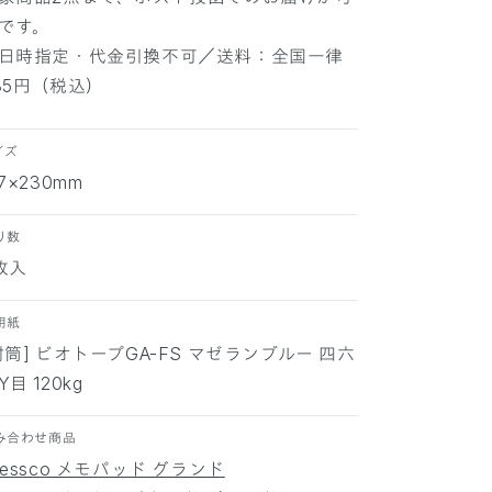
ン
ン
です。
ブ
ブ
日時指定・代金引換不可／送料：全国一律
ル
ル
85円（税込）
ー
ー
3
3
枚
枚
イズ
の
の
57×230mm
数
数
量
量
り数
を
を
枚入
減
増
ら
や
用紙
す
す
封筒] ビオトープGA-FS マゼランブルー 四六
Y目 120kg
み合わせ商品
ressco メモパッド グランド