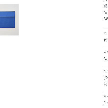
能
※
3
サ
1
入
3
使
[
判
組
D