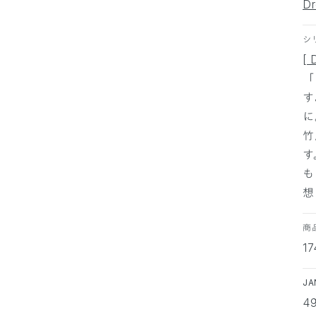
D
シ
[ 
「
す
に
竹
す
も
想
商
1
J
4