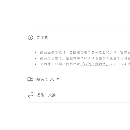
折
ご注意
り
商品画像の色は、ご使用のモニターなどにより、実際
た
商品の仕様は、諸般の事情により予告なく変更する場
その他、お問い合わせは
「お問い合わせ」
フォームよ
た
み
配送について
可
返品・交換
能
な
コ