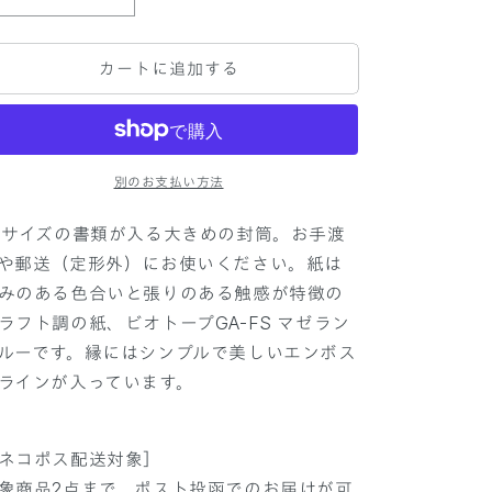
D
D
r
r
e
e
カートに追加する
s
s
s
s
c
c
o
o
エ
エ
別のお支払い方法
ン
ン
ベ
ベ
5サイズの書類が入る大きめの封筒
。お手渡
ロ
ロ
や郵送（定形外）にお使いください。紙は
ー
ー
みのある色合いと張りのある触感が特徴の
プ
プ
グ
グ
ラフト調の紙、ビオトープGA-FS マゼラン
ラ
ラ
ルーです。縁にはシンプルで美しいエンボス
ン
ン
ラインが入っています。
ド
ド
マ
マ
ゼ
ゼ
ネコポス配送対象］
ラ
ラ
象商品2点まで、ポスト投函でのお届けが可