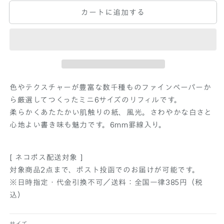
テ
テ
カートに追加する
ム
ム
手
手
帳
帳
リ
リ
フ
フ
ィ
ィ
色やテクスチャーが豊富な数千種ものファインペーパーか
ル
ル
ら厳選してつくったミニ6サイズのリフィルです。
風
風
柔らかくあたたかい肌触りの紙、風光。さわやかな白さと
光
光
心地よい書き味も魅力です。6mm罫線入り。
6
6
m
m
m
m
[ ネコポス配送対象 ]
罫
罫
線
線
対象商品2点まで、ポスト投函でのお届けが可能です。
ミ
ミ
※日時指定・代金引換不可／送料：全国一律385円（税
ニ
ニ
込）
6
6
サ
サ
サイズ