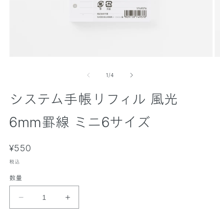
モ
ー
の
1
/
4
ダ
ル
システム手帳リフィル 風光
で
メ
デ
6mm罫線 ミニ6サイズ
ィ
ア
(
(
通
1
¥550
2
)
)
常
を
税込
価
開
数量
く
格
シ
シ
ス
ス