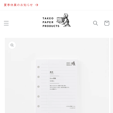
コンテ
ンツに
夏季休業のお知らせ
進む
カ
ー
ト
商品情
報にス
キップ