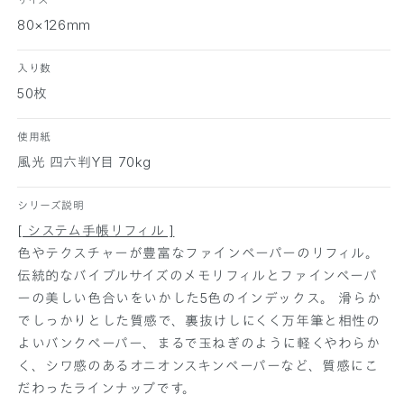
イ
イ
80×126mm
ズ
ズ
の
の
入り数
数
数
50枚
量
量
を
を
減
増
使用紙
ら
や
風光 四六判Y目 70kg
す
す
シリーズ説明
[ システム手帳リフィル ]
色やテクスチャーが豊富なファインペーパーのリフィル。
伝統的なバイブルサイズのメモリフィルとファインペーパ
ーの美しい色合いをいかした5色のインデックス。 滑らか
でしっかりとした質感で、裏抜けしにくく万年筆と相性の
よいバンクペーパー、まるで玉ねぎのように軽くやわらか
く、シワ感のあるオニオンスキンペーパーなど、質感にこ
だわったラインナップです。