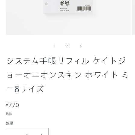
モ
ー
の
1
/
3
ダ
ル
システム手帳リフィル ケイトジ
で
メ
デ
ョーオニオンスキン ホワイト ミ
ィ
ア
(
(
ニ6サイズ
1
2
)
)
を
通
¥770
開
く
常
税込
価
数量
格