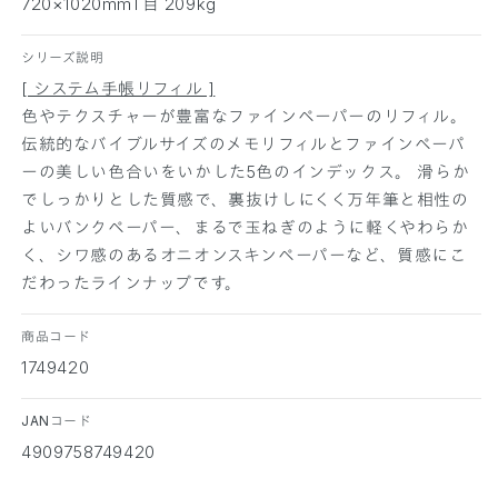
減
増
720×1020mmT目 209kg
ら
や
す
す
シリーズ説明
[ システム手帳リフィル ]
色やテクスチャーが豊富なファインペーパーのリフィル。
伝統的なバイブルサイズのメモリフィルとファインペーパ
ーの美しい色合いをいかした5色のインデックス。 滑らか
でしっかりとした質感で、裏抜けしにくく万年筆と相性の
よいバンクペーパー、まるで玉ねぎのように軽くやわらか
く、シワ感のあるオニオンスキンペーパーなど、質感にこ
だわったラインナップです。
商品コード
1749420
JANコード
4909758749420