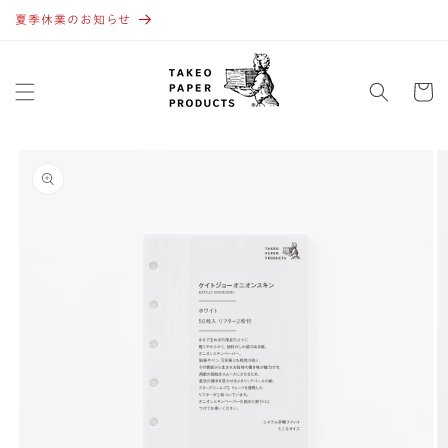
コンテ
ンツに
夏季休業のお知らせ
進む
カ
ー
ト
商品情
報にス
キップ