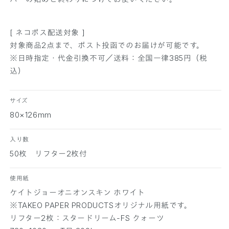
ン
ン
ス
ス
[ ネコポス配送対象 ]
キ
キ
対象商品2点まで、ポスト投函でのお届けが可能です。
ン
ン
※日時指定・代金引換不可／送料：全国一律385円（税
ホ
ホ
込）
ワ
ワ
イ
イ
ト
ト
サイズ
ミ
ミ
80×126mm
ニ
ニ
6
6
入り数
サ
サ
50枚 リフター2枚付
イ
イ
ズ
ズ
使用紙
の
の
数
数
ケイトジョーオニオンスキン ホワイト
量
量
※TAKEO PAPER PRODUCTSオリジナル用紙です。
を
を
リフター2枚：スタードリーム-FS クォーツ