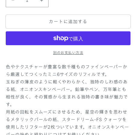
シ
シ
ス
ス
テ
テ
カートに追加する
ム
ム
手
手
帳
帳
リ
リ
別のお支払い方法
フ
フ
ィ
ィ
色やテクスチャーが豊富な数千種ものファインペーパーか
ル
ル
ら厳選してつくったミニ6サイズのリフィルです。
ケ
ケ
玉ねぎの薄皮のように軽くやわらかく、独特のしわ感のあ
イ
イ
る紙、オニオンスキンペーパー。鉛筆やペン、万年筆とも
ト
ト
相性が良く、その質感から生まれる独特の書き味が魅力で
ジ
ジ
す。
ョ
ョ
ー
ー
用紙の回転をスムーズにさせるため、星空の輝きを思わせ
オ
オ
るメタリックパールの紙、スタードリーム-FS クォーツを
ニ
ニ
使用したリフターが2枚ついています。オニオンスキンペー
オ
オ
パーの始めと終わりにつけてお使いください。