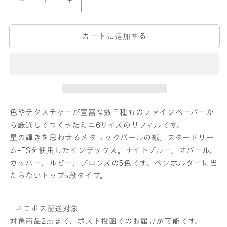
シ
シ
ス
ス
テ
テ
カートに追加する
ム
ム
手
手
帳
帳
リ
リ
フ
フ
ィ
ィ
色やテクスチャーが豊富な数千種ものファインペーパーか
ル
ル
ら厳選してつくったミニ6サイズのリフィルです。
イ
イ
星の輝きを思わせるメタリックパールの紙、スタードリー
ン
ン
ム-FSを使用したインデックス。ナイトブルー、オパール、
デ
デ
カッパー、ルビー、ブロンズの5色です。ペンホルダーに当
ッ
ッ
たらないトップ5段タイプ。
ク
ク
ス
ス
ト
ト
[ ネコポス配送対象 ]
ッ
ッ
対象商品2点まで、ポスト投函でのお届けが可能です。
プ
プ