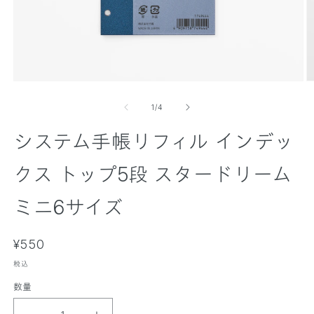
モ
ー
の
1
/
4
ダ
ル
システム手帳リフィル インデッ
で
メ
デ
クス トップ5段 スタードリーム
ィ
ア
(
(
ミニ6サイズ
1
2
)
)
を
通
¥550
開
く
常
税込
価
数量
格