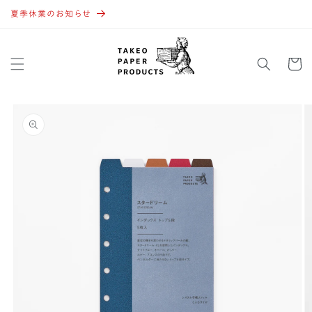
コンテ
ンツに
夏季休業のお知らせ
進む
カ
ー
ト
商品情
報にス
キップ