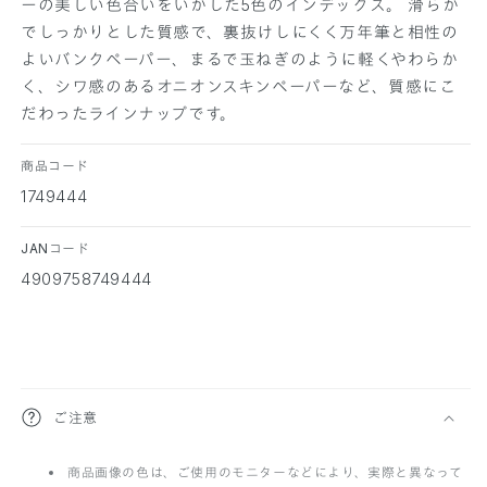
ーの美しい色合いをいかした5色のインデックス。 滑らか
減
増
でしっかりとした質感で、裏抜けしにくく万年筆と相性の
ら
や
よいバンクペーパー、まるで玉ねぎのように軽くやわらか
す
す
く、シワ感のあるオニオンスキンペーパーなど、質感にこ
だわったラインナップです。
商品コード
1749444
JANコード
4909758749444
折
ご注意
り
商品画像の色は、ご使用のモニターなどにより、実際と異なって
た