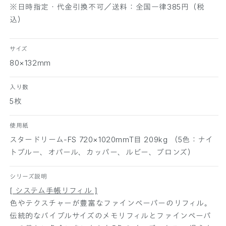
※日時指定・代金引換不可／送料：全国一律385円（税
5
5
込）
段
段
ス
ス
タ
タ
サイズ
ー
ー
80×132mm
ド
ド
リ
リ
入り数
ー
ー
5枚
ム
ム
ミ
ミ
使用紙
ニ
ニ
スタードリーム-FS 720×1020mmT目 209kg （5色：ナイ
6
6
サ
サ
トブルー、オパール、カッパー、ルビー、ブロンズ）
イ
イ
ズ
ズ
シリーズ説明
の
の
[ システム手帳リフィル ]
数
数
色やテクスチャーが豊富なファインペーパーのリフィル。
量
量
伝統的なバイブルサイズのメモリフィルとファインペーパ
を
を