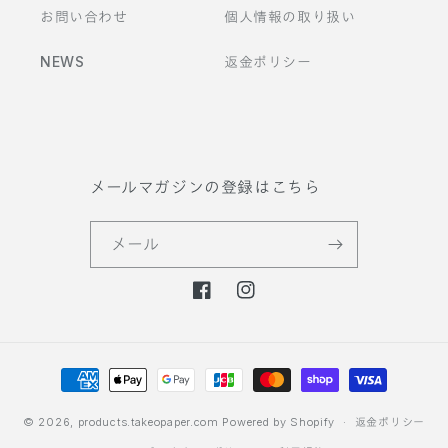
お問い合わせ
個人情報の取り扱い
NEWS
返金ポリシー
メールマガジンの登録はこちら
メール
F
I
a
n
c
s
決
e
t
b
a
済
o
g
方
© 2026,
products.takeopaper.com
Powered by Shopify
返金ポリシー
o
r
法