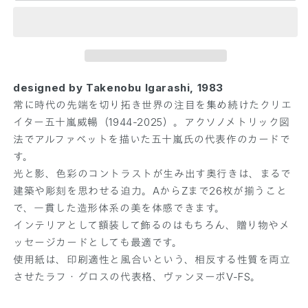
a
a
r
r
d
d
s
s
e
e
r
r
designed by Takenobu Igarashi, 1983
i
i
常に時代の先端を切り拓き世界の注目を集め続けたクリエ
e
e
イター五十嵐威暢（1944-2025）。アクソノメトリック図
s
s
法でアルファベットを描いた五十嵐氏の代表作のカードで
“
“
す。
Y
Y
”
”
光と影、色彩のコントラストが生み出す奥行きは、まるで
の
の
建築や彫刻を思わせる迫力。AからZまで26枚が揃うこと
数
数
で、一貫した造形体系の美を体感できます。
量
量
インテリアとして額装して飾るのはもちろん、贈り物やメ
を
を
ッセージカードとしても最適です。
減
増
使用紙は、印刷適性と風合いという、相反する性質を両立
ら
や
させたラフ・グロスの代表格、ヴァンヌーボV-FS。
す
す