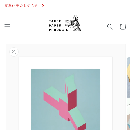
コンテ
ンツに
夏季休業のお知らせ
進む
カ
ー
ト
商品情
報にス
キップ