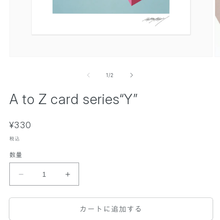
モ
ー
の
1
/
2
ダ
ル
A to Z card series“Y”
で
メ
デ
ィ
通
¥330
ア
常
(
税込
(
1
価
2
)
)
数量
格
を
開
A
A
く
t
t
o
o
カートに追加する
Z
Z
c
c