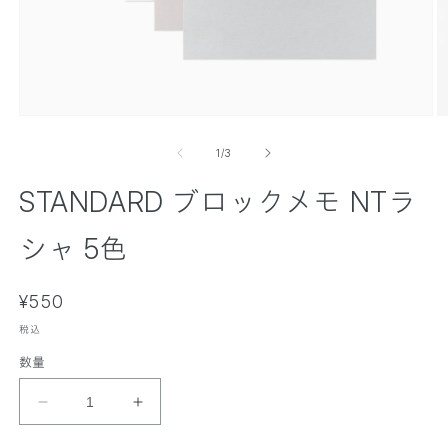
モ
ー
の
1
/
3
ダ
ル
STANDARD ブロックメモ NTラ
で
メ
デ
シャ 5色
ィ
ア
(
(
通
1
¥550
2
)
)
常
を
税込
価
開
数量
く
格
S
S
T
T