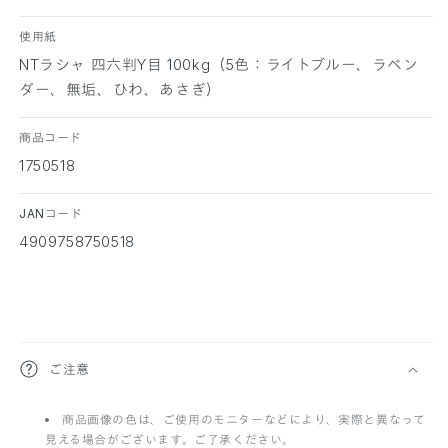
数
数
量
量
使用紙
を
を
NTラシャ 四六判Y目 100kg（5色：ライトブルー、ラベン
減
増
ダー、無垢、ひわ、あさぎ）
ら
や
す
す
商品コード
1750518
JANコード
4909758750518
折
ご注意
り
商品画像の色は、ご使用のモニターなどにより、実際と異なって
た
見える場合がございます。ご了承ください。