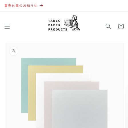
コンテ
ンツに
夏季休業のお知らせ
進む
カ
ー
ト
商品情
報にス
キップ