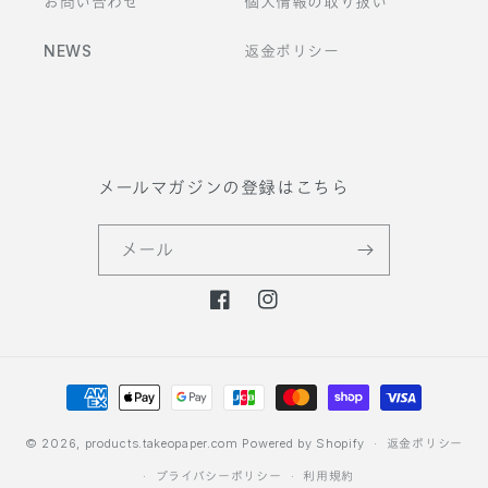
お問い合わせ
個人情報の取り扱い
NEWS
返金ポリシー
メールマガジンの登録はこちら
メール
F
I
a
n
c
s
決
e
t
b
a
済
o
g
方
© 2026,
products.takeopaper.com
Powered by Shopify
返金ポリシー
o
r
法
プライバシーポリシー
利用規約
k
a