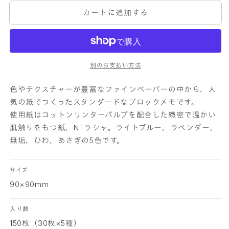
A
A
カートに追加する
N
N
D
D
A
A
R
R
D
D
別のお支払い方法
ブ
ブ
ロ
ロ
色やテクスチャーが豊富なファインペーパーの中から、人
ッ
ッ
気の紙でつくったスタンダードなブロックメモです。
ク
ク
使用紙はコットンリンターパルプを配合した緻密で温かい
メ
メ
肌触りをもつ紙、NTラシャ。ライトブルー、ラベンダー、
モ
モ
N
N
無垢、ひわ、あさぎの5色です。
T
T
ラ
ラ
サイズ
シ
シ
90×90mm
ャ
ャ
5
5
入り数
色
色
の
の
150枚（30枚×5種）