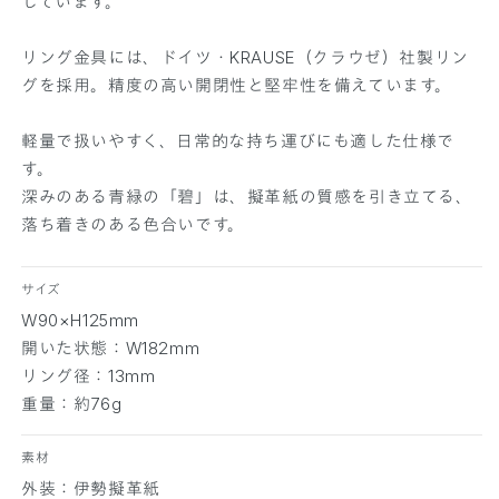
しています。
の
の
数
数
リング金具には、ドイツ・KRAUSE（クラウゼ）社製リン
量
量
グを採用。精度の高い開閉性と堅牢性を備えています。
を
を
減
増
軽量で扱いやすく、日常的な持ち運びにも適した仕様で
ら
や
す。
す
す
深みのある青緑の「碧」は、擬革紙の質感を引き立てる、
落ち着きのある色合いです。
サイズ
W90×H125mm
開いた状態：W182mm
リング径：13mm
重量：約76g
素材
外装：伊勢擬革紙