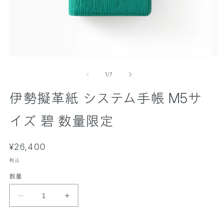
モ
ー
の
1
/
7
ダ
ル
伊勢擬革紙 システム手帳 M5サ
で
メ
デ
イズ 碧 数量限定
ィ
ア
(
(
通
1
¥26,400
2
)
)
常
を
税込
価
開
数量
く
格
伊
伊
勢
勢