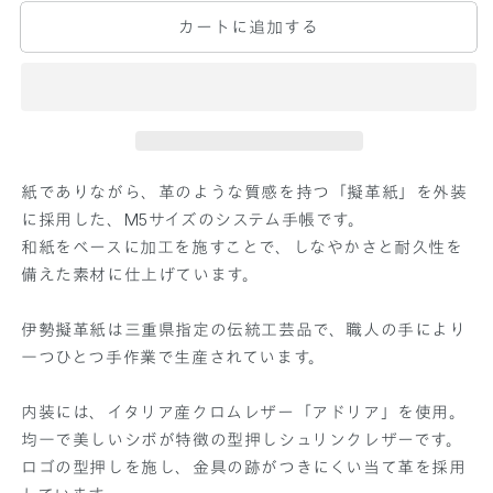
擬
擬
カートに追加する
革
革
紙
紙
シ
シ
ス
ス
テ
テ
ム
ム
紙でありながら、革のような質感を持つ「擬革紙」を外装
手
手
に採用した、M5サイズのシステム手帳です。
帳
帳
和紙をベースに加工を施すことで、しなやかさと耐久性を
M
M
5
5
備えた素材に仕上げています。
サ
サ
イ
イ
伊勢擬革紙は三重県指定の伝統工芸品で、職人の手により
ズ
ズ
一つひとつ手作業で生産されています。
碧
碧
数
数
内装には、イタリア産クロムレザー「アドリア」を使用。
量
量
均一で美しいシボが特徴の型押しシュリンクレザーです。
限
限
ロゴの型押しを施し、金具の跡がつきにくい当て革を採用
定
定