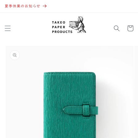
コンテ
ンツに
夏季休業のお知らせ
進む
カ
ー
ト
商品情
報にス
キップ