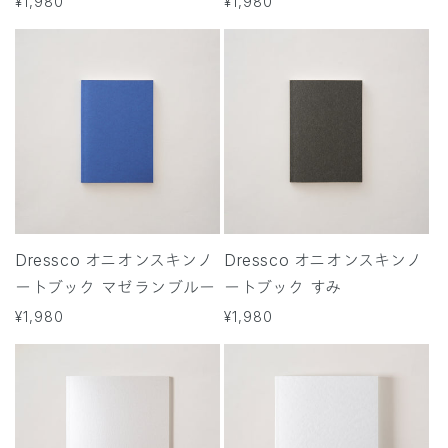
通
¥1,980
通
¥1,980
常
常
価
価
格
格
Dressco オニオンスキンノ
Dressco オニオンスキンノ
ートブック マゼランブルー
ートブック すみ
通
¥1,980
通
¥1,980
常
常
価
価
格
格