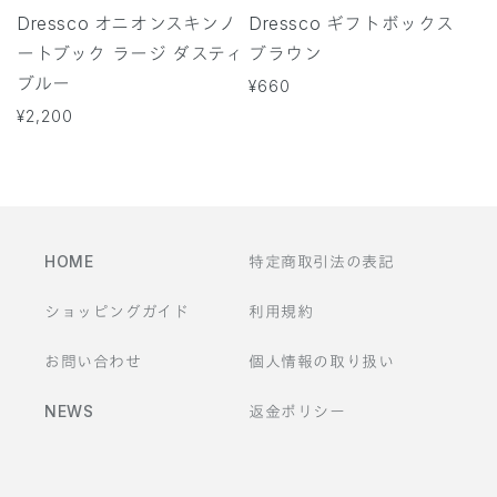
Dressco オニオンスキンノ
Dressco ギフトボックス
ートブック ラージ ダスティ
ブラウン
ブルー
通
¥660
常
通
¥2,200
価
常
格
価
格
HOME
特定商取引法の表記
ショッピングガイド
利用規約
お問い合わせ
個人情報の取り扱い
NEWS
返金ポリシー