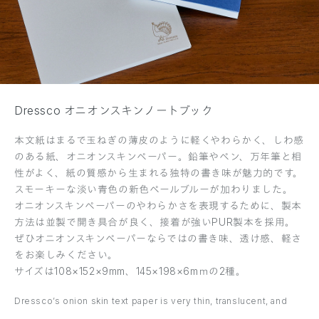
Dressco オニオンスキンノートブック
本文紙はまるで玉ねぎの薄皮のように軽くやわらかく、しわ感
のある紙、オニオンスキンペーパー。鉛筆やペン、万年筆と相
性がよく、紙の質感から生まれる独特の書き味が魅力的です。
スモーキーな淡い青色の新色ペールブルーが加わりました。
オニオンスキンペーパーのやわらかさを表現するために、製本
方法は並製で開き具合が良く、接着が強いPUR製本を採用。
ぜひオニオンスキンペーパーならではの書き味、透け感、軽さ
をお楽しみください。
サイズは108×152×9mm、145×198×6mｍの2種。
Dressco’s onion skin text paper is very thin, translucent, and